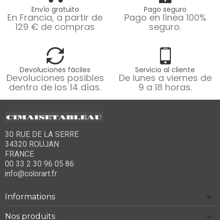
Envío gratuito
Pago seguro
En Francia, a partir de
Pago en línea 100%
129 € de compras
seguro.
Devoluciones fáciles
Servicio al cliente
Devoluciones posibles
De lunes a viernes de
dentro de los 14 días.
9 a 18 horas.
30 RUE DE LA SERRE
34320 ROUJAN
FRANCE
00 33 2 30 96 05 86
info@colorart.fr
Informations
Nos produits