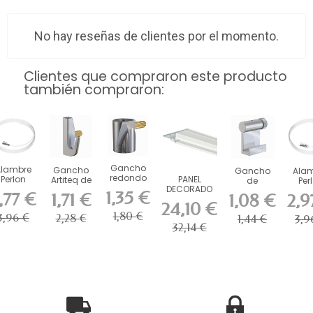
No hay reseñas de clientes por el momento.
Clientes que compraron este producto
también compraron:
Gancho
Alambre
Gancho
Gancho
Ala
redondo
Perlon
PANEL
Artiteq de
de
Per
Artiteq de
wister de
DECORADO
alta
aluminio
Twis
1,35 €
,77 €
1,71 €
1,08 €
2,9
5 kg con...
2 mm
SHADOWLINE
resistencia
Artiteq de
Click
24,10 €
titeq -...
PARA PLACA
kg con...
10 kg
Artit
1,80 €
3,96 €
2,28 €
1,44 €
3,9
DE...
para...
32,14 €