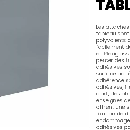
TAB
Les attaches
tableau sont 
polyvalents 
facilement d
en Plexiglass
percer des t
adhésives so
surface adhé
adhérence so
adhésives, i
d'art, des p
enseignes de 
offrent une s
fixation de d
endommager l
adhésives po