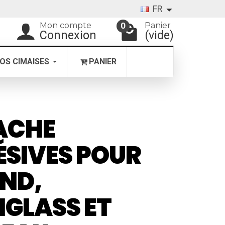
FR
Mon compte
Panier
0
Connexion
(vide)
OS CIMAISES
PANIER
ACHE
SIVES POUR
ND,
IGLASS ET