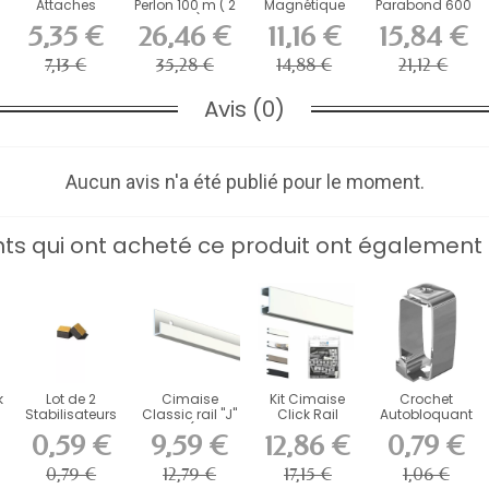
Attaches
Perlon 100 m ( 2
Magnétique
Parabond 600
Renforcée 3
mm)
Picture Mouse
pour contour
5,35 €
26,46 €
11,16 €
15,84 €
trou + vis
Artiteq 150 cm
rail -...
7,13 €
35,28 €
14,88 €
21,12 €
Avis (0)
Aucun avis n'a été publié pour le moment.
ents qui ont acheté ce produit ont également 
k
Lot de 2
Cimaise
Kit Cimaise
Crochet
Stabilisateurs
Classic rail "J"
Click Rail
Autobloquant
.
en Mousse
20 kg ( taille
Artiteq avec
Artiteq 4 kg
0,59 €
9,59 €
12,86 €
0,79 €
Adhésive...
au...
Fixations
pour...
0,79 €
12,79 €
17,15 €
1,06 €