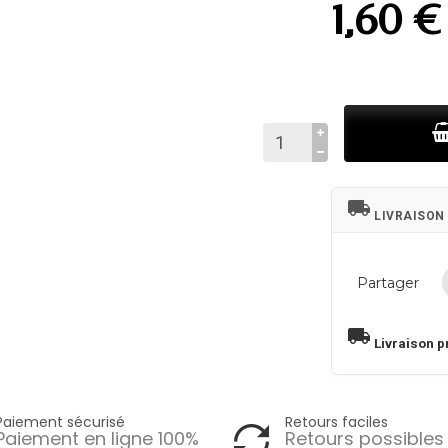
1,60 €
local_shipping
LIVRAISON
Partager
local_shipping
Livraison p
Paiement sécurisé
Retours faciles
Paiement en ligne 100%
Retours possibles