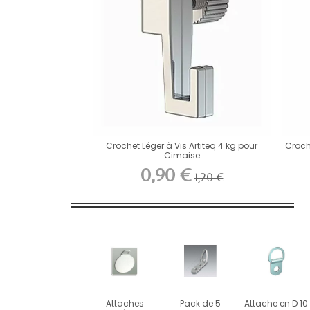
Crochet Léger à Vis Artiteq 4 kg pour
Croche
Cimaise
0,90 €
1,20 €
Attaches
Pack de 5
Attache en D 10