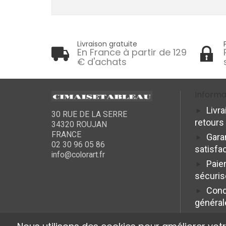
Livraison gratuite
En France à partir de 129
€ d'achats
Informa
Livra
30 RUE DE LA SERRE
retours
34320 ROUJAN
FRANCE
Gara
02 30 96 05 86
satisfa
info@colorart.fr
Paie
sécuris
Cond
général