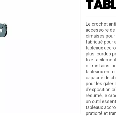
TABL
Le crochet anti
accessoire de 
cimaises pour 
fabriqué pour a
tableaux accro
plus lourdes p
fixe facilement
offrant ainsi 
tableaux en tou
capacité de ch
pour les galer
d'exposition o
résumé, le croc
un outil essen
tableaux accroc
praticité et tra