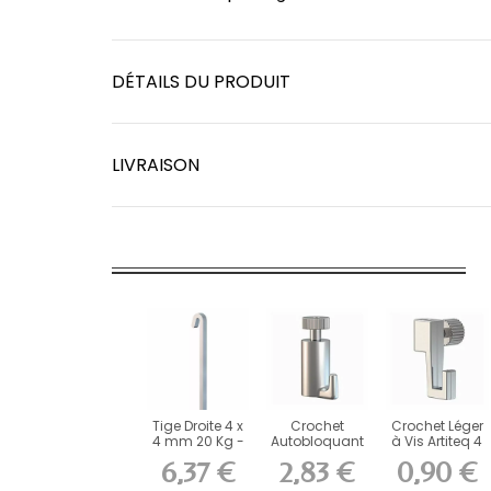
DÉTAILS DU PRODUIT
LIVRAISON
Tige Droite 4 x
Crochet
Crochet Léger
4 mm 20 Kg -
Autobloquant
à Vis Artiteq 4
fixation...
Artiteq 15 kg
kg pour
6,37 €
2,83 €
0,90 €
pour...
Cimaise