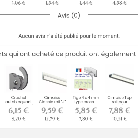
1,06 €
1,54 €
1,44 €
4,58 €
Avis (0)
Aucun avis n'a été publié pour le moment.
ents qui ont acheté ce produit ont également 
Crochet
Cimaise
Tige 4 x 4 mm
Cimaise Top
autobloquant
Classic rail "J"
type cross -
rail pour
pour tige 4 x 4 (
20 kg ( taille
fixation...
plafond ( taille
6,15 €
9,59 €
5,85 €
7,88 €
100...
au...
au...
8,20 €
12,79 €
7,80 €
10,51 €