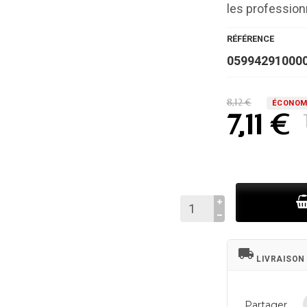
les professionn
RÉFÉRENCE
05994291000
8,12 €
ÉCONOMI
7,11 €
local_shipping
LIVRAISON
Partager