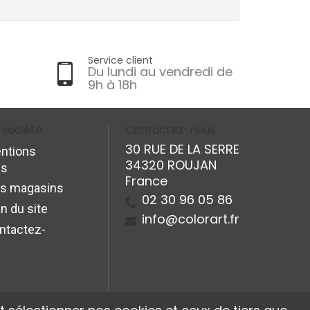
Service client
Du lundi au vendredi de
9h à 18h
 société
Contactez-nous
30 RUE DE LA SERRE
ntions
34320 ROUJAN
es
France
s magasins
02 30 96 05 86
n du site
info@colorart.fr
ntactez-