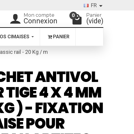
FR
Mon compte
Panier
0
Connexion
(vide)
OS CIMAISES
PANIER
assic rail - 20 Kg / m
CHET ANTIVOL
 TIGE 4 X 4 MM
KG ) - FIXATION
ISE POUR