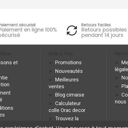
Paiement sécurisé
Retours faciles
Paiement en ligne 100%
Retours possibles
sécurisé
pendant 14 jours
tions
Aide & Plus
Notre
isons et
Promotions
Me
légal
Nouveautés
ntie
No
Meilleures
ction
Pla
ventes
ment
Blog cimaise
Co
é
nous
Calculateur
itions
colle Orac decor
es
Trouvez la
cimaise idéale