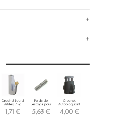
Crochet Lourd
Poids de
Crochet
Artiteq 7 kg
Lestage pour
Autobloquant
avec Vis
Fils et Câbles
Antivol Micro
1,71 €
5,63 €
4,00 €
Laiton...
de 2 mm
Grip...