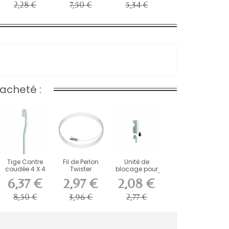
2,28 €
7,50 €
5,34 €
acheté :
Tige Contre
Fil de Perlon
Unité de
coudée 4 X 4
Twister
blocage pour
mm en alu 20
Click2Fix
tige 4 X 4 mm (
6,37 €
2,97 €
2,08 €
kg -...
Artiteq 2...
Pour...
8,50 €
3,96 €
2,77 €