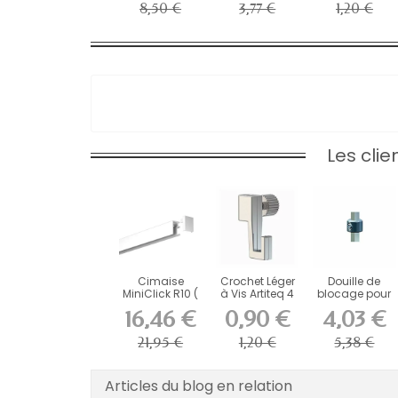
8,50 €
3,77 €
1,20 €
Les cli
Cimaise
Crochet Léger
Douille de
MiniClick R10 (
à Vis Artiteq 4
blocage pour
Fixation
kg pour
tige 4 x 4 mm
16,46 €
0,90 €
4,03 €
incluses...
Cimaise
(...
21,95 €
1,20 €
5,38 €
Articles du blog en relation