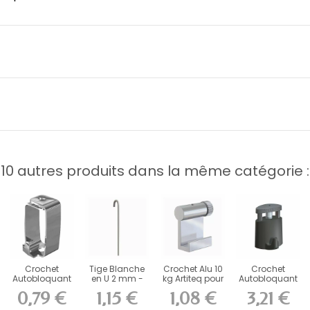
10 autres produits dans la même catégorie :
Crochet
Tige Blanche
Crochet Alu 10
Crochet
Autobloquant
en U 2 mm -
kg Artiteq pour
Autobloquant
Artiteq 4 kg
fixation
Cimaise
Artiteq Micro
0,79 €
1,15 €
1,08 €
3,21 €
pour...
cimaise...
Grip 2...