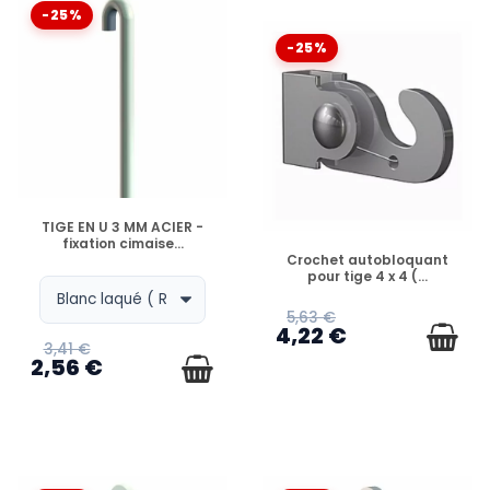
-25%
-25%
EN STOCK
TIGE EN U 3 MM ACIER -
fixation cimaise...
EN STOCK
Crochet autobloquant
pour tige 4 x 4 (...
5,63 €
4,22 €
3,41 €
2,56 €