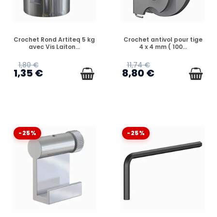
EN STOCK
EN STOCK
Crochet Rond Artiteq 5 kg
Crochet antivol pour tige
avec Vis Laiton...
4 x 4 mm ( 100...
1,80 €
11,74 €
1,35 €
8,80 €
-25%
-25%