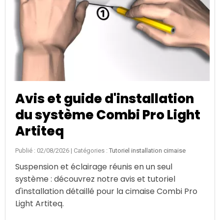
utiliser u
votre sys
search
LIRE L'A
 et guide d'installation
ystème Combi Pro Light
teq
/08/2026
| Catégories :
Tutoriel installation cimaise
on et éclairage réunis en un seul
: découvrez notre avis et tutoriel
lation détaillé pour la cimaise Combi Pro
iteq.