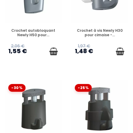
EN STOCK
EN STOCK
Crochet autobloquant
Crochet à vis Newly H30
Newly H50 pour...
pour cimaise -...
2,06 €
1,97 €
1,55 €
1,48 €
-30%
-25%