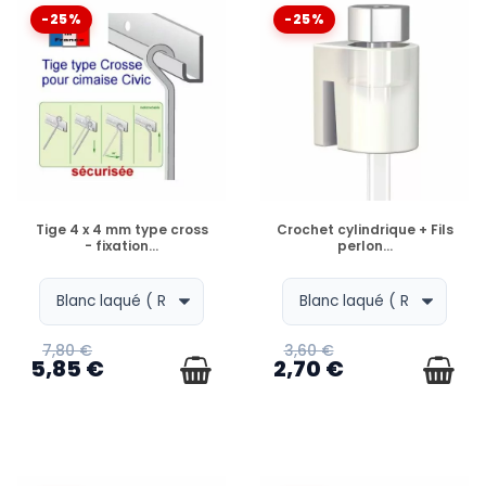
-25%
-25%
EN STOCK
EN STOCK
Tige 4 x 4 mm type cross
Crochet cylindrique + Fils
- fixation...
perlon...
7,80 €
3,60 €
5,85 €
2,70 €