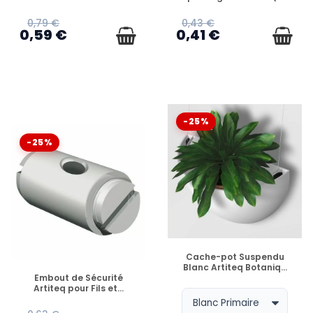
0,79 €
0,43 €
0,59 €
0,41 €
-25%
-25%
EN STOCK
Cache-pot Suspendu
Blanc Artiteq Botaniq...
EN STOCK
Embout de Sécurité
Artiteq pour Fils et...