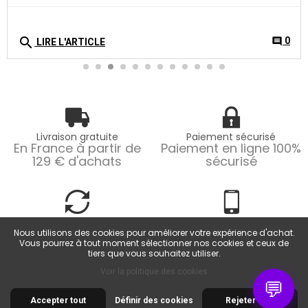
0
comment
'ARTICLE
Livraison gratuite
Paiement sécurisé
En France à partir de
Paiement en ligne 100%
129 € d'achats
sécurisé
Retours faciles
Service client
Retours possibles
Du lundi au vendredi
Nous utilisons des cookies pour améliorer votre expérience d'achat.
pendant 14 jours
de 9h à 18h
Vous pourrez à tout moment sélectionner nos cookies et ceux de
tiers que vous souhaitez utiliser.
Voir la politique des cookies
💬
Accepter tout
Définir des cookies
Rejeter tout