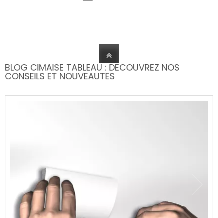
BLOG CIMAISE TABLEAU : DECOUVREZ NOS
CONSEILS ET NOUVEAUTES
Fil in
comme
systè
Publié : 01/0
Vous rêve
les fixati