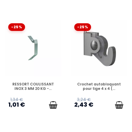
-25%
-25%
EN STOCK
EN STOCK
RESSORT COULISSANT
Crochet autobloquant
INOX 3 MM 20 KG -...
pour tige 4 x 4 (...
1,34 €
3,24 €
1,01 €
2,43 €