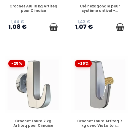
EN STOCK
EN STOCK
Crochet Alu 10 kg Artiteq
Clé hexagonale pour
pour Cimaise
systéme antivol -...
1,44 €
1,43 €
1,08 €
1,07 €
-25%
-25%
EN STOCK
EN STOCK
Crochet Lourd 7 kg
Crochet Lourd Artiteq 7
Artiteq pour Cimaise
kg avec Vis Laiton...