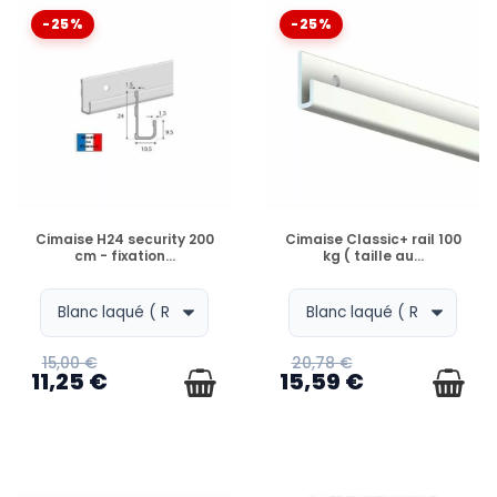
-25%
-25%
Le système de
cimaise avec tiges rigides
(souvent
appelé J-Rail) est la référence incontournable pour les
professionnels de l'art. Contrairement aux câbles
souples, les tiges en acier ou aluminium offrent une
rigidité parfaite
, une capacité de charge extrême
(jusqu'à 100kg) et une manipulation aisée sans échelle.
Découvrez les solutions pro avec
Artiteq Classic Rail
et
Civic Industrie
.
EN STOCK
EN STOCK
Cimaise H24 security 200
Cimaise Classic+ rail 100
cm - fixation...
kg ( taille au...
POURQUOI CHOISIR DES TIGES PLUTÔT QUE DES
FILS ?
15,00 €
20,78 €
11,25 €
15,59 €
QUEL RAIL EST COMPATIBLE AVEC LES TIGES ?
TIGES CARRÉES, RONDES, BLANCHES OU ALU ?