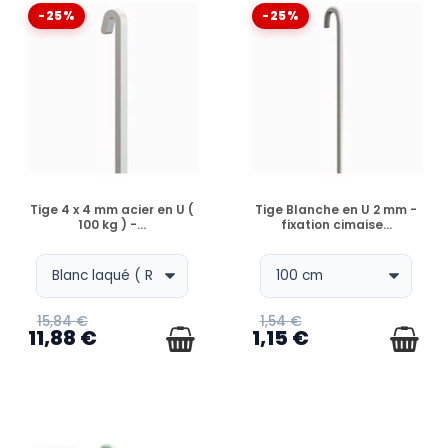
-25%
-25%
EN STOCK
EN STOCK
Tige 4 x 4 mm acier en U (
Tige Blanche en U 2 mm -
100 kg ) -...
fixation cimaise...
15,84 €
1,54 €
11,88 €
1,15 €