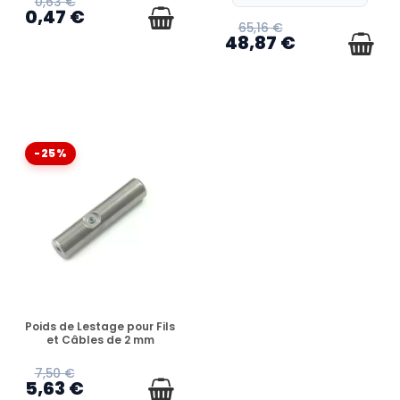
0,63 €
0,47 €
65,16 €
48,87 €
-25%
EN STOCK
Poids de Lestage pour Fils
et Câbles de 2 mm
7,50 €
5,63 €