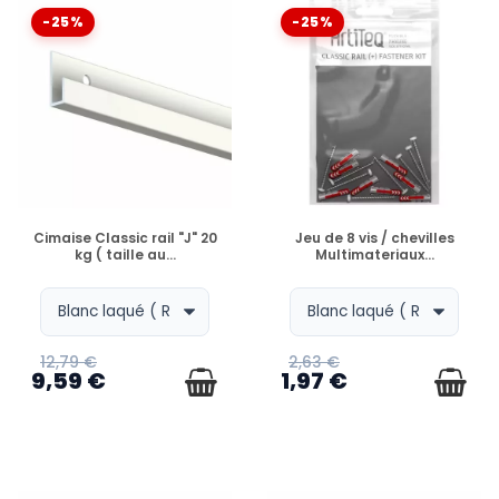
-25%
-25%
EXISTE-T-IL DES SYSTÈMES ANTIVOL ?
COMMENT CHANGER LA HAUTEUR DU TABLEAU ?
EN STOCK
EN STOCK
Cimaise Classic rail "J" 20
Jeu de 8 vis / chevilles
PEUT-ON UTILISER DES FILS PERLON SUR CES RAILS
kg ( taille au...
Multimateriaux...
?
12,79 €
2,63 €
9,59 €
1,97 €