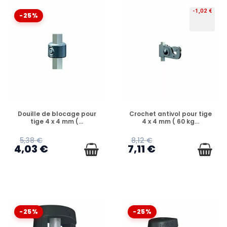
-1,02 €
-25%
EN STOCK
EN STOCK
Douille de blocage pour
Crochet antivol pour tige
tige 4 x 4 mm (...
4 x 4 mm ( 60 kg...
5,38 €
8,12 €
4,03 €
7,11 €
-25%
-25%