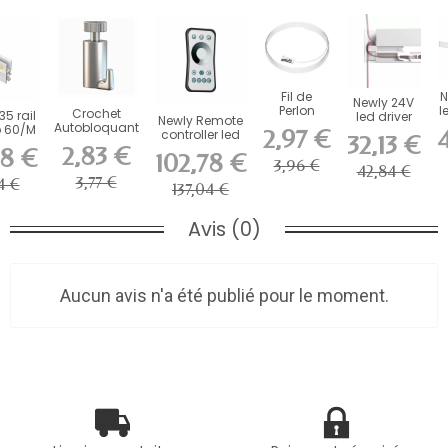
Fil de
N
Newly 24V
Perlon
l
Crochet
5 rail
led driver
Newly Remote
Twister
Autobloquant
p 60/M
1,5A 36W
2,97 €
4
controller led
32,13 €
Click2Fix
Artiteq 15 kg
00K...
strip
2,83 €
88 €
Artiteq 2...
pour...
102,78 €
3,96 €
42,84 €
3,77 €
4 €
137,04 €
Avis (0)
Aucun avis n'a été publié pour le moment.