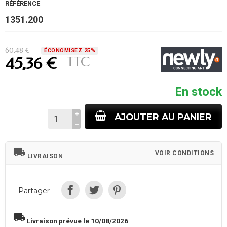
RÉFÉRENCE
1351.200
60,48 €
ÉCONOMISEZ 25%
TTC
45,36 €
En stock
AJOUTER AU PANIER
local_shipping
VOIR CONDITIONS
LIVRAISON
Partager
local_shipping
Livraison prévue le 10/08/2026