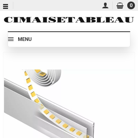
0
MENU