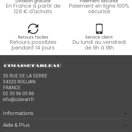
Livraison gratuite
Paiement sécurisé
En France à partir de
Paiement en ligne 100%
129 € d'achats
sécurisé
Retours faciles
Service client
Retours possibles
Du lundi au vendredi
pendant 14 jours
de 9h à 18h
30 RUE DE LA SERRE
34320 ROUJAN
FRANCE
02 30 96 05 86
info@colorart.fr
Informations
Aide & Plus