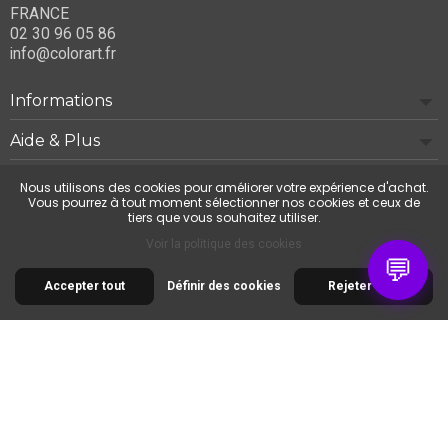
FRANCE
02 30 96 05 86
info@colorart.fr
Informations
Aide & Plus
Notre société
Nous utilisons des cookies pour améliorer votre expérience d'achat.
Vous pourrez à tout moment sélectionner nos cookies et ceux de
tiers que vous souhaitez utiliser.
Contactez-nous
Voir la politique des cookies
💬
Accepter tout
Définir des cookies
Rejeter tout
© 2026 Cimaise Tableau. Tous droits réservés.