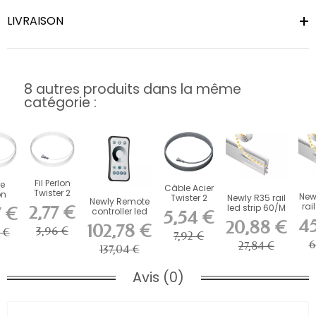
LIVRAISON
8 autres produits dans la même
catégorie :
Fil Perlon
de
Câble Acier
Twister 2
on
New
Twister 2
Newly R35 rail
Newly Remote
mm
er
rai
mm Artiteq
led strip 60/M
2,77 €
7 €
controller led
Artiteq -...
5,54 €
Fix
pour
25W 3000K...
strip
45
20,88 €
 2...
102,78 €
Cimaise
3,96 €
 €
7,92 €
6
27,84 €
137,04 €
Avis (0)