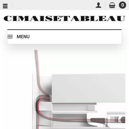
0
MENU