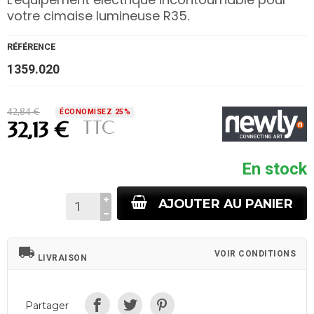
votre cimaise lumineuse R35.
RÉFÉRENCE
1359.020
42,84 €
ÉCONOMISEZ 25%
TTC
32,13 €
En stock
AJOUTER AU PANIER
local_shipping
VOIR CONDITIONS
LIVRAISON
Partager