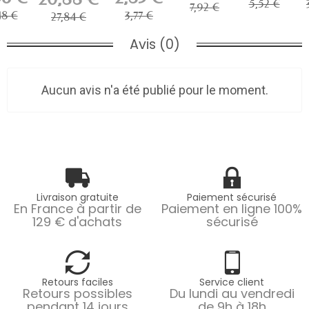
5,52 €
7,92 €
48 €
3,77 €
27,84 €
Avis (0)
Aucun avis n'a été publié pour le moment.
Livraison gratuite
Paiement sécurisé
En France à partir de
Paiement en ligne 100%
129 € d'achats
sécurisé
Retours faciles
Service client
Retours possibles
Du lundi au vendredi
pendant 14 jours
de 9h à 18h