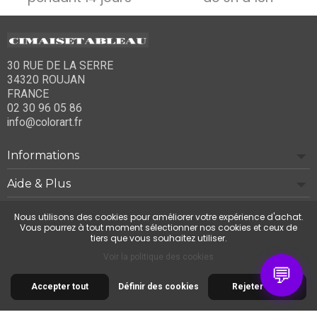
30 RUE DE LA SERRE
34320 ROUJAN
FRANCE
02 30 96 05 86
info@colorart.fr
Informations
Aide & Plus
Notre société
Nous utilisons des cookies pour améliorer votre expérience d'achat.
Vous pourrez à tout moment sélectionner nos cookies et ceux de
tiers que vous souhaitez utiliser.
Contactez-nous
Voir la politique des cookies
💬
Accepter tout
Définir des cookies
Rejeter tout
© 2026 Cimaise Tableau. Tous droits réservés.