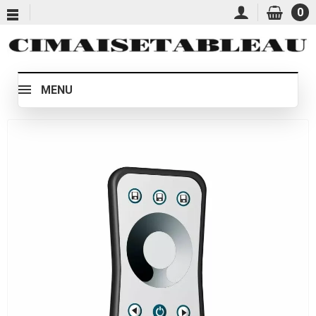
0
MENU