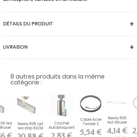
DÉTAILS DU PRODUIT
LIVRAISON
8 autres produits dans la même
catégorie :
Newly R35
Câble Acier
led difuser
R35 led
Crochet
Newly R35 rail
Twister 2
100 cm
difuser
Autobloquant
led strip 60/M
mm Artiteq
4,14 €
2
5,54 €
C
 cm
Artiteq 15 kg
25W 3000K...
pour
36 €
2,83 €
20,88 €
Ar
pour...
Cimaise