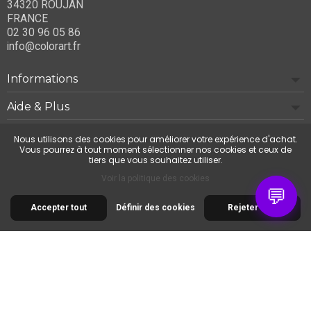
34320 ROUJAN
FRANCE
02 30 96 05 86
info@colorart.fr
Informations
Aide & Plus
Notre société
Nous utilisons des cookies pour améliorer votre expérience d'achat.
Vous pourrez à tout moment sélectionner nos cookies et ceux de
tiers que vous souhaitez utiliser.
Contactez-nous
Voir la politique des cookies
💬
Accepter tout
Définir des cookies
Rejeter tout
© 2026 Cimaise Tableau. Tous droits réservés.