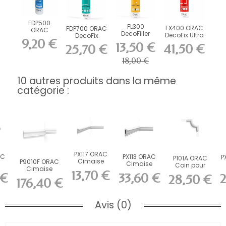
FDP500
FL300
FX400 ORAC
FDP700 ORAC
ORAC
DecoFiller
DecoFix Ultra
DecoFix
DecoFix Pro
9,20 €
270 ml
Power 290 ml
310 ml
13,50 €
41,50 €
25,70 €
18,00 €
10 autres produits dans la même
catégorie :
PX117 ORAC
AC
PX113 ORAC
P
P101A ORAC
Cimaise
P9010F ORAC
Cimaise
Coin pour
Duropolymer
Cimaise
m
Duropolymer
13,70 €
P1020
 €
33,60 €
2
L200 x H3,5...
flexible
28,50 €
...
L200 x H6 x...
Durofoam
176,40 €
Durofoam
L24,5...
L200...
Avis (0)