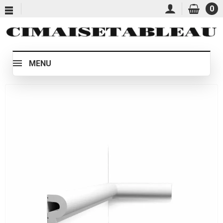
0
MENU