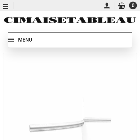
0
MENU