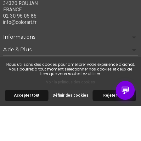
34320 ROUJAN
FRANCE
02 30 96 05 86
info@colorart.fr
Informations
Aide & Plus
Notre société
Nous utilisons des cookies pour améliorer votre expérience d'achat.
Vous pourrez à tout moment sélectionner nos cookies et ceux de
tiers que vous souhaitez utiliser.
Contactez-nous
Voir la politique des cookies
💬
Accepter tout
Définir des cookies
Rejeter tout
© 2026 Cimaise Tableau. Tous droits réservés.