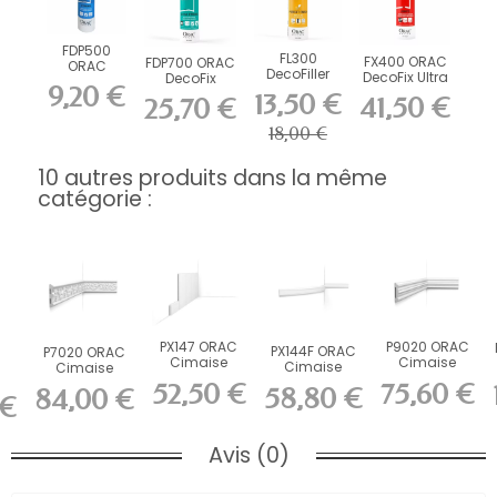
FDP500
FL300
FX400 ORAC
FDP700 ORAC
ORAC
DecoFiller
DecoFix Ultra
DecoFix
DecoFix Pro
9,20 €
270 ml
Power 290 ml
310 ml
13,50 €
41,50 €
25,70 €
18,00 €
10 autres produits dans la même
catégorie :
PX147 ORAC
P9020 ORAC
PX144F ORAC
P7020 ORAC
C
Cimaise
Cimaise
Cimaise
Cimaise
Duropolymer
Durofoam
flexible Flex
Durofoam
52,50 €
75,60 €
58,80 €
00
84,00 €
L200 x H0,9...
L200 x H9,6 x...
L200 x...
L200 x H11,1 x...
 €
Avis (0)