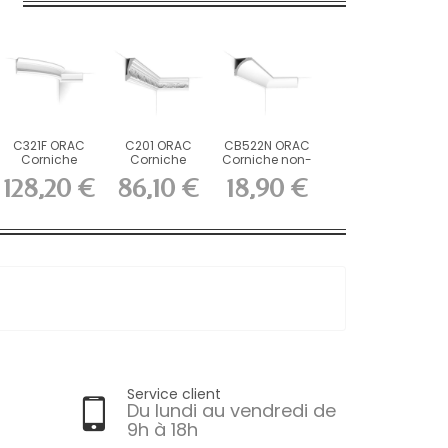
C321F ORAC
C201 ORAC
CB522N ORAC
Corniche
Corniche
Corniche non-
flexible Flex
Purotouch L200
primed
128,20 €
86,10 €
18,90 €
L200 x...
x H11,6...
Durofoam...
Service client
Du lundi au vendredi de
9h à 18h