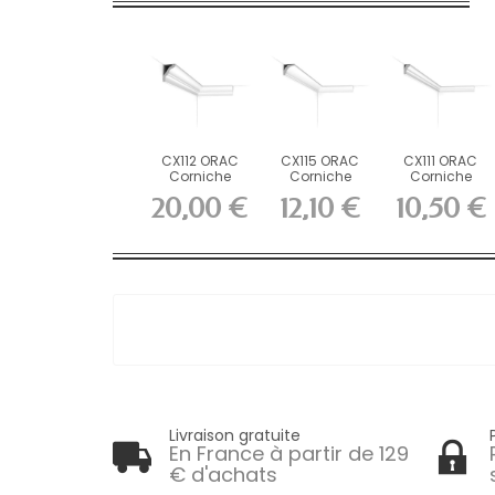
CX112 ORAC
CX115 ORAC
CX111 ORAC
Corniche
Corniche
Corniche
Durofoam L200
Durofoam L200
Durofoam L200
20,00 €
12,10 €
10,50 €
x H5,4 x...
x H3 x...
x H2,6 x...
Livraison gratuite
En France à partir de 129
€ d'achats