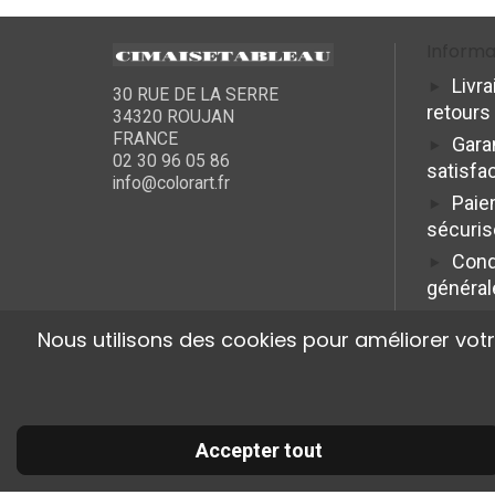
Informa
Livra
30 RUE DE LA SERRE
retours
34320 ROUJAN
FRANCE
Gara
02 30 96 05 86
satisfa
info@colorart.fr
Paie
sécuris
Cond
général
Nous utilisons des cookies pour améliorer vot
Accepter tout