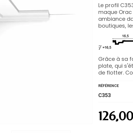
Le profil C35
maque Orac d
ambiance dan
boutiques, l
Grâce à sa fa
plate, qui s'
de flotter. 
RÉFÉRENCE
C353
126,0