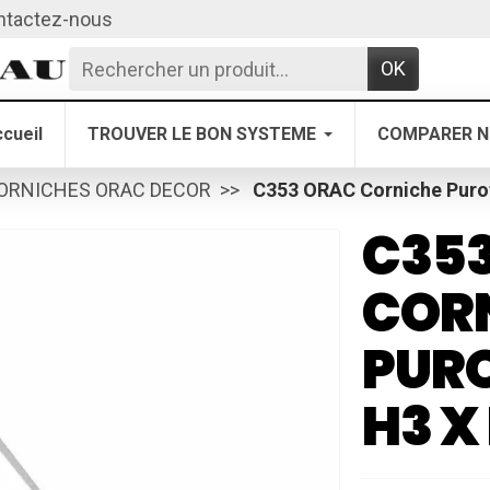
ntactez-nous
OK
cueil
TROUVER LE BON SYSTEME
COMPARER N
ORNICHES ORAC DECOR
C353 ORAC Corniche Purot
C35
COR
PURO
H3 X