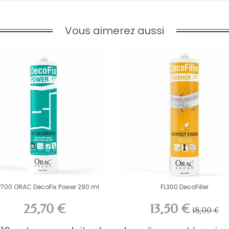
Vous aimerez aussi
P700 ORAC DecoFix Power 290 ml
FL300 DecoFiller
25,70 €
13,50 €
18,00 €