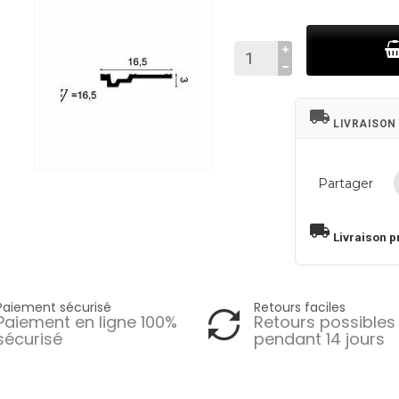
local_shipping
LIVRAISON
Partager
local_shipping
Livraison p
Paiement sécurisé
Retours faciles
Paiement en ligne 100%
Retours possibles
sécurisé
pendant 14 jours