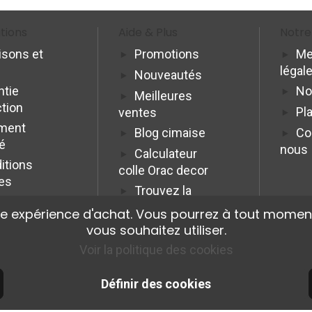
tions
Aide & Plus
Notre
isons et
Promotions
Me
légal
Nouveautés
ntie
No
Meilleures
ction
Pla
ventes
ment
Blog cimaise
Co
é
nous
Calculateur
itions
colle Orac decor
es
Trouvez la
cimaise idéale
re expérience d'achat. Vous pourrez à tout moment
Programme
vous souhaitez utiliser.
Affiliation Pro
Voir la politique des cookies
Définir des cookies
© 2026 Cimaise Tableau. Tous droits réservés.