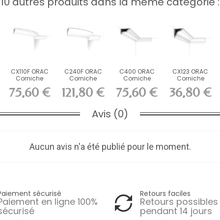
10 autres produits dans la même catégorie :
CX110F ORAC
C240F ORAC
C400 ORAC
CX123 ORAC
Corniche
Corniche
Corniche
Corniche
flexible
flexible Flex
Purotouch L200
Durofoam L200
75,60 €
121,80 €
75,60 €
36,80 €
Durofoam...
L200 x...
x H6 x...
x H8 x...
Avis (0)
Aucun avis n'a été publié pour le moment.
Paiement sécurisé
Retours faciles
Paiement en ligne 100%
Retours possibles
sécurisé
pendant 14 jours