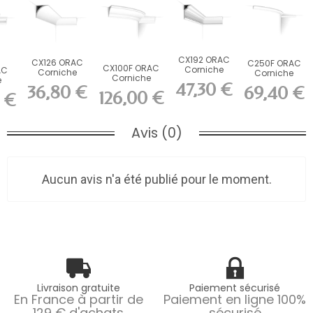
CX192 ORAC
CX126 ORAC
C250F ORAC
CX100F ORAC
Corniche
AC
Corniche
Corniche
Corniche
Durofoam
e
Durofoam
flexible Flex
47,30 €
36,80 €
flexible
69,40 €
L200 x H12 x...
 L200
L200 x H8,7 x...
L200 x...
126,00 €
 €
Durofoam...
Avis (0)
Aucun avis n'a été publié pour le moment.
Livraison gratuite
Paiement sécurisé
En France à partir de
Paiement en ligne 100%
129 € d'achats
sécurisé