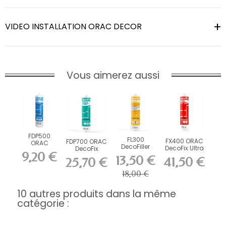
VIDEO INSTALLATION ORAC DECOR
Vous aimerez aussi
FDP500
FL300
FX400 ORAC
FDP700 ORAC
ORAC
DecoFiller
DecoFix Ultra
DecoFix
DecoFix Pro
9,20 €
270 ml
Power 290 ml
310 ml
13,50 €
41,50 €
25,70 €
18,00 €
10 autres produits dans la même
catégorie :