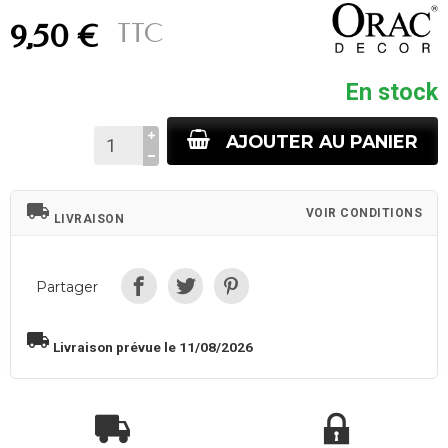
TTC
9,50 €
En stock
AJOUTER AU PANIER
local_shipping
VOIR CONDITIONS
LIVRAISON
Partager
local_shipping
Livraison prévue le 11/08/2026