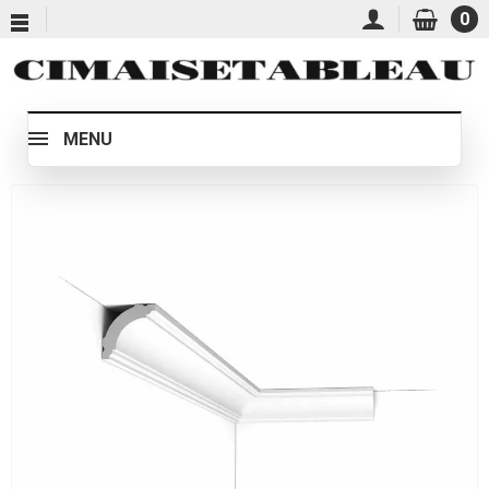
0
MENU