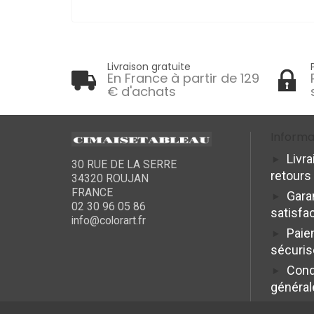
Livraison gratuite
En France à partir de 129
€ d'achats
Informa
Livra
30 RUE DE LA SERRE
retours
34320 ROUJAN
FRANCE
Gara
02 30 96 05 86
satisfa
info@colorart.fr
Paie
sécuris
Cond
général