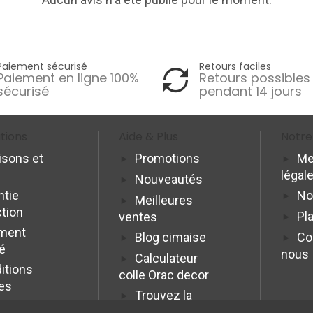
Paiement sécurisé
Retours faciles
Paiement en ligne 100%
Retours possibles
sécurisé
pendant 14 jours
tions
Aide & Plus
Notre
isons et
Promotions
Me
légal
Nouveautés
ntie
No
Meilleures
ction
Pla
ventes
ment
Blog cimaise
Co
é
nous
Calculateur
itions
colle Orac decor
es
Trouvez la
cimaise idéale