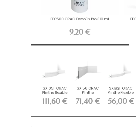
FDP500 ORAC DecoFix Pro 310 ml
FD
9,20 €
SX105F ORAC
SX156 ORAC
SX182F ORAC
Plinthe flexible
Plinthe
Plinthe Flexible
Flex L200 x...
Duropolymer
Flex L200 x...
111,60 €
71,40 €
56,00 €
L200 x...