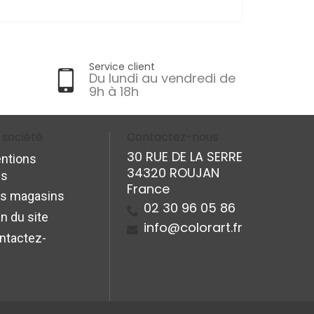
Service client
Du lundi au vendredi de
9h à 18h
 société
Contactez-nous
30 RUE DE LA SERRE
ntions
34320 ROUJAN
es
France
s magasins
02 30 96 05 86
n du site
info@colorart.fr
ntactez-