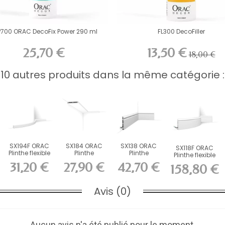
P700 ORAC DecoFix Power 290 ml
FL300 DecoFiller
25,70 €
13,50 €
18,00 €
10 autres produits dans la même catégorie :
SX194F ORAC
SX184 ORAC
SX138 ORAC
SX118F ORAC
Plinthe flexible
Plinthe
Plinthe
Plinthe flexible
Flex L200 x...
Duropolymer
Duropolymer
Flex L200 x...
31,20 €
27,90 €
42,70 €
158,80 €
L200 x H11...
L200 x...
Avis (0)
Aucun avis n'a été publié pour le moment.