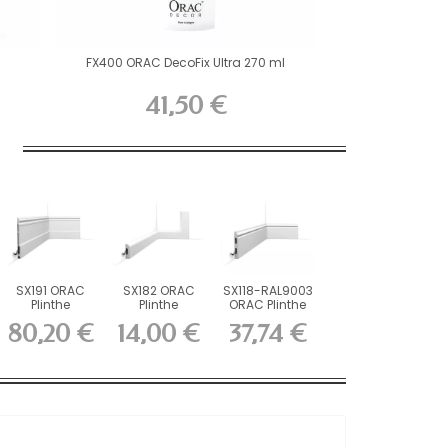
FX400 ORAC DecoFix Ultra 270 ml
41,50 €
SX191 ORAC
SX182 ORAC
SX118-RAL9003
Plinthe
Plinthe
ORAC Plinthe
Duropolymer
Duropolymer
Duropolymer...
80,20 €
14,00 €
37,74 €
L200 x H21...
L200 x H5 x...