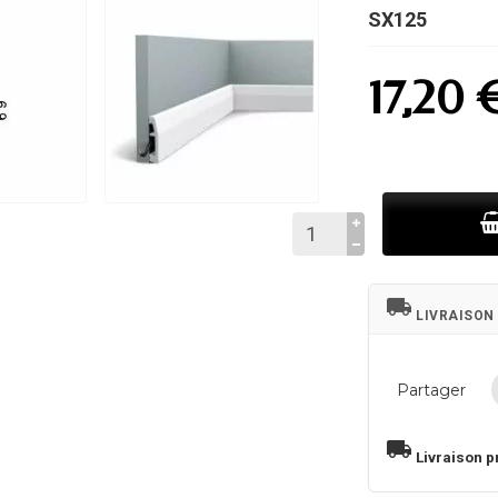
SX125
17,20 
local_shipping
LIVRAISON
Partager
local_shipping
Livraison p