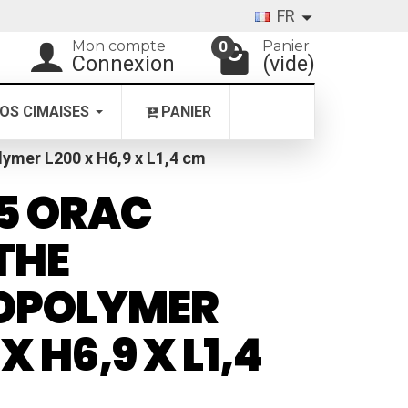
FR
Mon compte
Panier
0
Connexion
(vide)
OS CIMAISES
PANIER
ymer L200 x H6,9 x L1,4 cm
5 ORAC
THE
OPOLYMER
X H6,9 X L1,4