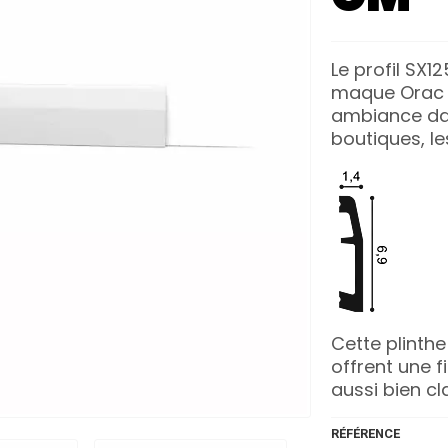
Le profil SX1
maque Orac d
ambiance dan
boutiques, l
Cette plinth
offrent une f
aussi bien c
RÉFÉRENCE