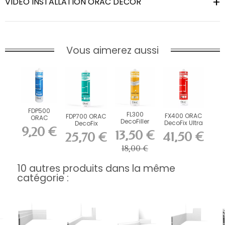
VIDEO INSTALLATION ORAC DECOR
Vous aimerez aussi
FDP500
FL300
FX400 ORAC
FDP700 ORAC
ORAC
DecoFiller
DecoFix Ultra
DecoFix
DecoFix Pro
9,20 €
270 ml
Power 290 ml
310 ml
13,50 €
41,50 €
25,70 €
18,00 €
10 autres produits dans la même
catégorie :