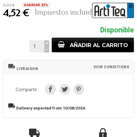
6,02 €
GUARDAR 25%
Impuestos incluidos
4,52 €
Disponible
AÑADIR AL CARRITO
local_shipping
VOIR CONDITIONS
LIVRAISON
Compartir.
local_shipping
Delivery expected from 10/08/2026