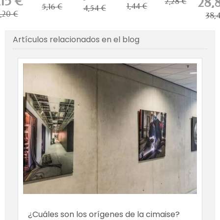
,15 €
28,
acero de
2,28 €
H100...
Click...
de...
PRE
1,44 €
5,16 €
para...
2...
4,54 €
,20 €
38,
Artículos relacionados en el blog
¿Cuáles son los orígenes de la cimaise?