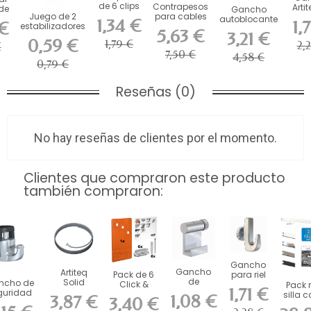
de 6 clips
Contrapesos
Arti
 de
Gancho
de fijación
Juego de 2
para cables
a
s
autoblocante
1,34 €
1,
 €
Click &...
estabilizadores
y alambres
resis
.
Artiteq Micro
5,63 €
3,21 €
de espuma...
mm
kg c
Grip de...
0,59 €
1,79 €
2,
€
7,50 €
4,58 €
0,79 €
Reseñas (0)
No hay reseñas de clientes por el momento.
Clientes que compraron este producto
también compraron:
Gancho
Gancho
Artiteq
Pack de 6
para riel
de
Solid
ncho de
Click &
de
Pack r
1,71 €
aluminio
Slider,
guridad
Connect
cuadros
silla c
1,08 €
3,87 €
3,40 €
Artiteq de
cable de
blocante
para Mini
Artiteq
art
10 kg