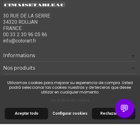
30 RUE DE LA SERRE
34320 ROUJAN
FRANCE
00 33 2 30 96 05 86
info@colorart.fr
Informations
Nos produits
Notre société
Utilizamos cookies para mejorar su experiencia de compra. Usted
podrá seleccionar las cookies nuestras y de terceros que desee
utilizar en cualquier momento.
Contáctenos
Ver política de cookies
💬
Aceptar todo
Configurar cookies
Rechazar todo
© 2026 Cimaise Tableau. Tous droits réservés.