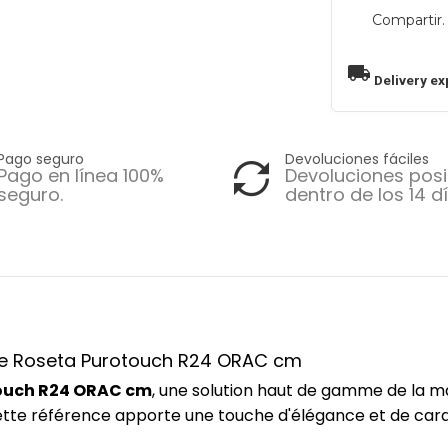
Compartir.
local_shipping
Delivery ex
Pago seguro
Devoluciones fáciles
Pago en línea 100%
Devoluciones posi
seguro.
dentro de los 14 dí
ence Roseta Purotouch R24 ORAC cm
ouch R24 ORAC cm
, une solution haut de gamme de la 
 cette référence apporte une touche d'élégance et de car