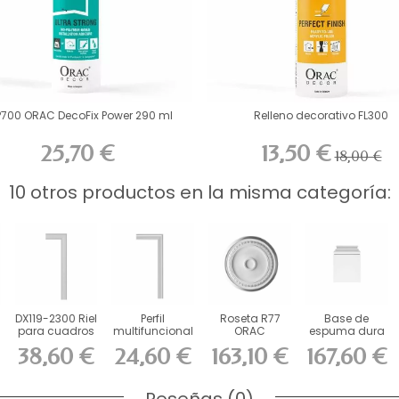
P700 ORAC DecoFix Power 290 ml
Relleno decorativo FL300
25,70 €
13,50 €
18,00 €
10 otros productos en la misma categoría:
DX119-2300 Riel
Perfil
Roseta R77
Base de
para cuadros
multifuncional
ORAC
espuma dura
de espuma...
ORAC
Purotouch cm
ORAC K254 L39
38,60 €
24,60 €
163,10 €
167,60 €
Durofoam...
x Al53,5...
Reseñas (0)