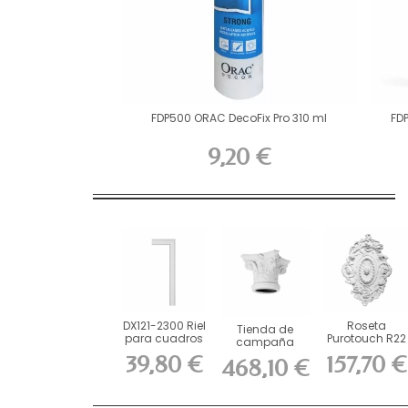
FDP500 ORAC DecoFix Pro 310 ml
FD
9,20 €
DX121-2300 Riel
Roseta
Tienda de
para cuadros
Purotouch R22
campaña
de espuma...
ORAC cm
ORAC
39,80 €
157,70 €
468,10 €
Durofoam K1122
(L36...