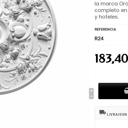
la marca Ora
completo en 
y hoteles.
REFERENCIA
R24
183,4
local_shipping
LIVRAISON