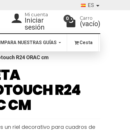
ES
Mi cuenta
Carro
0
Iniciar
(vacío)
sesión
MPARA NUESTRAS GUÍAS
Cesta
otouch R24 ORAC cm
ETA
OTOUCH R24
C CM
 es un riel decorativo para cuadros de