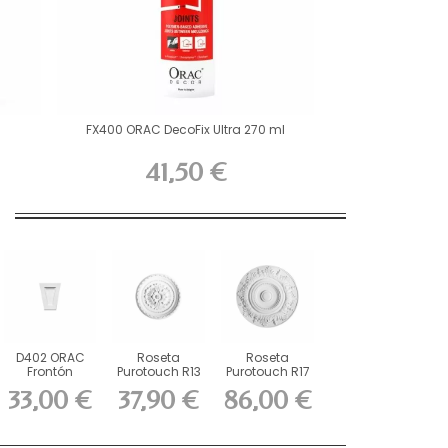
FX400 ORAC DecoFix Ultra 270 ml
41,50 €
D402 ORAC
Roseta
Roseta
Frontón
Purotouch R13
Purotouch R17
Durofoam L14,5
ORAC cm
ORAC cm
33,00 €
37,90 €
86,00 €
x Al5,5 x...