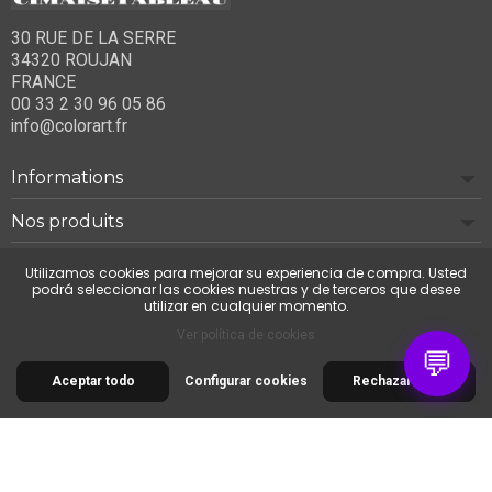
30 RUE DE LA SERRE
34320 ROUJAN
FRANCE
00 33 2 30 96 05 86
info@colorart.fr
Informations
Nos produits
Notre société
Utilizamos cookies para mejorar su experiencia de compra. Usted
podrá seleccionar las cookies nuestras y de terceros que desee
utilizar en cualquier momento.
Contáctenos
Ver política de cookies
💬
Aceptar todo
Configurar cookies
Rechazar todo
© 2026 Cimaise Tableau. Tous droits réservés.