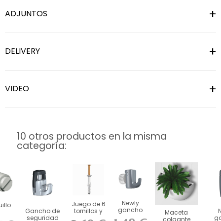
ADJUNTOS
DELIVERY
VIDEO
10 otros productos en la misma
categoría:
Newly
Juego de 6
illo
gancho
Gancho de
tornillos y
Maceta
de tornillo
seguridad
tacos para
g
idad
colgante