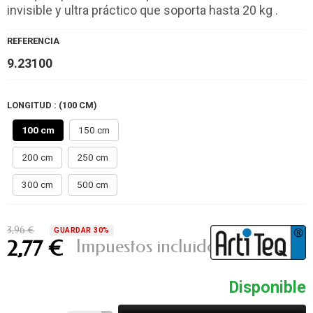
invisible y ultra práctico que soporta hasta 20 kg .
REFERENCIA
9.23100
LONGITUD : (100 CM)
100 cm
150 cm
200 cm
250 cm
300 cm
500 cm
3,96 €
GUARDAR 30%
Impuestos incluidos
2,77 €
Disponible