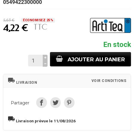
0549422300000
5,63 €
ÉCONOMISEZ 25%
TTC
4,22 €
En stock
AJOUTER AU PANIER
local_shipping
VOIR CONDITIONS
LIVRAISON
Partager
local_shipping
Livraison prévue le 11/08/2026