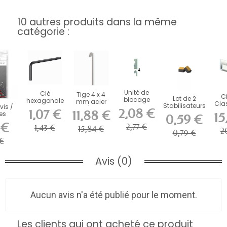
10 autres produits dans la même
catégorie :
Unité de
Clé
Tige 4 x 4
C
Lot de 2
blocage
hexagonale
mm acier
Clas
Stabilisateurs
vis /
pour tige 4
pour
en U ( 100 kg
2,08 €
100 
1,07 €
11,88 €
en Mousse
les
X 4 mm (
15
systéme
) -...
0,59 €
Adhésive...
iaux...
Pour...
antivol -...
 €
2,77 €
1,43 €
15,84 €
2
0,79 €
 €
Avis (0)
Aucun avis n'a été publié pour le moment.
Les clients qui ont acheté ce produit