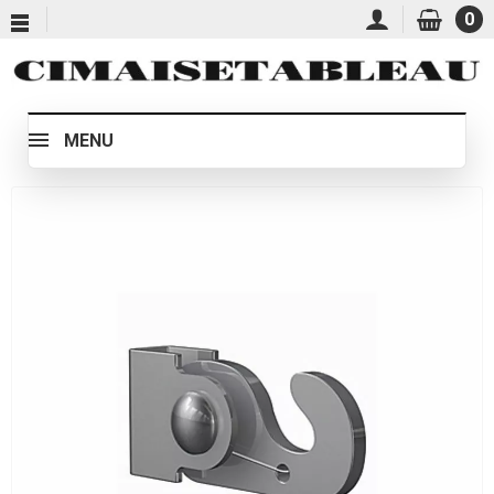
0
MENU