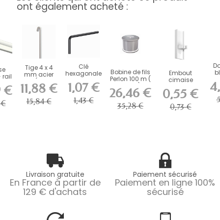
ont également acheté :
Do
Clé
Tige 4 x 4
se
Bobine de fils
b
Embout
hexagonale
mm acier
rail
Perlon 100 m (
po
cimaise
pour
en U ( 100 kg
4
aille
1,07 €
11,88 €
2 mm)
x 
newly R30 -
9 €
systéme
) -...
26,46 €
0,55 €
accrochage...
antivol -...
5
1,43 €
15,84 €
 €
35,28 €
0,73 €
Livraison gratuite
Paiement sécurisé
En France à partir de
Paiement en ligne 100%
129 € d'achats
sécurisé