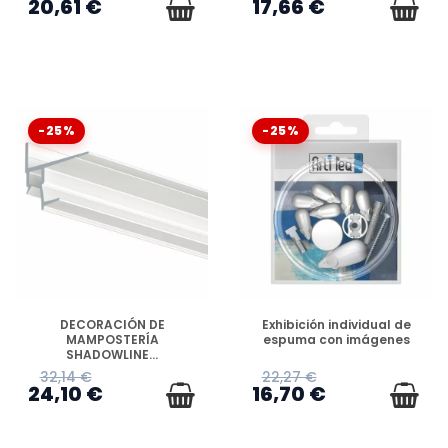
20,61 €
17,66 €
-25%
-25%
DISPONIBLE
DISPONIBLE
DECORACIÓN DE
Exhibición individual de
MAMPOSTERÍA
espuma con imágenes
SHADOWLINE...
32,14 €
22,27 €
24,10 €
16,70 €