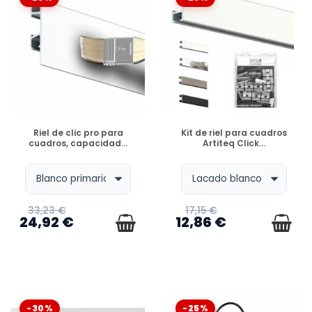
DISPONIBLE
DISPONIBLE
Riel de clic pro para
Kit de riel para cuadros
cuadros, capacidad...
Artiteq Click...
33,23 €
17,15 €
24,92 €
12,86 €
-30%
-25%