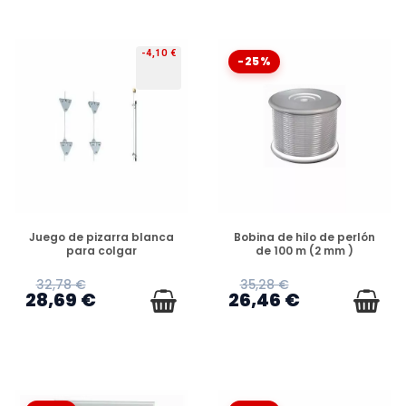
-4,10 €
-25%
DISPONIBLE
DISPONIBLE
Juego de pizarra blanca
Bobina de hilo de perlón
para colgar
de 100 m (2 mm )
32,78 €
35,28 €
28,69 €
26,46 €