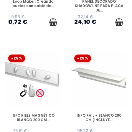
Loop Maker: Creando
PANEL DECORADO
bucles con cable de...
SHADOWLINE PARA PLACA
DE...
0,96 €
32,14 €
0,72 €
24,10 €
-25%
-25%
DISPONIBLE
DISPONIBLE
INFO RIELE MAGNÉTICO
INFO RAIL + BLANCO 200
BLANCO 200 CM...
CM (INCLUYE...
75,19 €
95,22 €