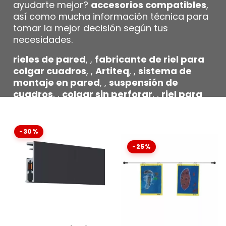
ayudarte mejor?
accesorios compatibles
,
así como mucha información técnica para
tomar la mejor decisión según tus
necesidades.
rieles de pared
, ,
fabricante de riel para
colgar cuadros
, ,
Artiteq
, ,
sistema de
montaje en pared
, ,
suspensión de
cuadros
, ,
colgar sin perforar
, ,
riel para
cuadro
, ,
suspensión de pared
profesional
, ,
cimaise Artiteq El término
"cimaise Artiteq" se refiere a un sistema
-30%
de rieles utilizados para colgar obras de
-25%
arte en paredes. Es un sistema popular
entre artistas y galerías para exhibir
obras de arte de manera segura y
ajustable.
, ,
foto colgada
, ,
cable de
nailon
, ,
sistema de riel de techo
, ,
rastrojo de aluminio
, ,
instalación de riel
de galería
, ,
galería de arte
, ,
marcos de
DISPONIBLE