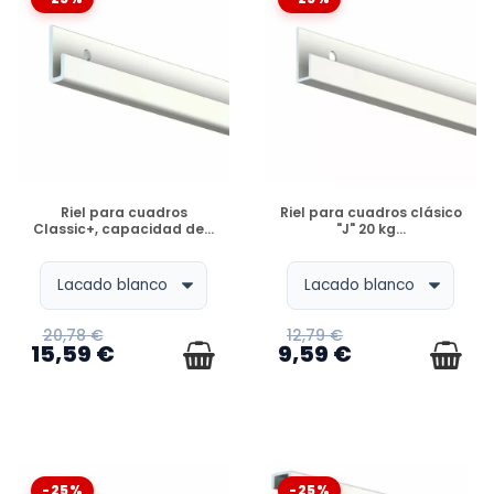
DISPONIBLE
DISPONIBLE
Riel para cuadros
Riel para cuadros clásico
Classic+, capacidad de...
"J" 20 kg...
20,78 €
12,79 €
15,59 €
9,59 €
-25%
-25%