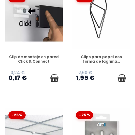
DISPONIBLE
DISPONIBLE
Clip de montaje en pared
Clips para papel con
Click & Connect
forma de lágrima...
0,24 €
2,60 €
0,17 €
1,95 €
-25%
-25%