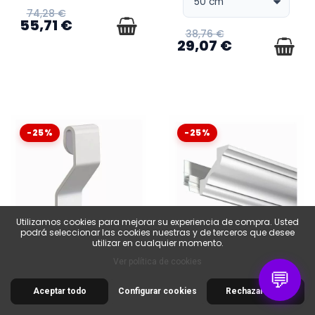
74,28 €
55,71 €
38,76 €
29,07 €
-25%
-25%
Utilizamos cookies para mejorar su experiencia de compra. Usted
podrá seleccionar las cookies nuestras y de terceros que desee
utilizar en cualquier momento.
DISPONIBLE
DISPONIBLE
Ver política de cookies
Gancho en forma de S
Cornisa básica 200 cm
💬
blanco
para riel decorativo
Aceptar todo
Configurar cookies
Rechazar todo
0,71 €
21,46 €