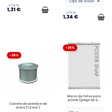
1,74 €
1,31 €
1,79 €
1,34 €
-25%
-25%
DISPONIBLE
Marco de fotos para
póster (juego de 2,...
DISPONIBLE
Carrete de alambre de
acero (1,2 mm )