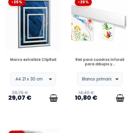
-25%
-25%
DISPONIBLE
DISPONIBLE
Marco extraíble ClipRail
Riel para cuadros Inforail
para dibujos y...
38,76 €
14,40 €
29,07 €
10,80 €