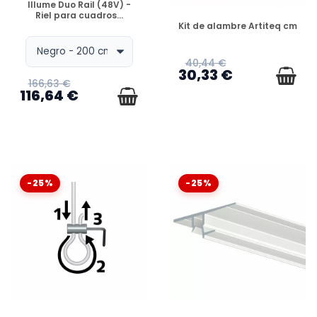
Illume Duo Rail (48V) -
pared
, ,
suspensión flexible
, ,
sistema de
Riel para cuadros...
DISPONIBLE
colgado sin clavos
, ,
colgador seguro
, ,
Kit de alambre Artiteq cm
solución de exhibición mural
, ,
productos
Artiteq
.
40,44 €
30,33 €
166,63 €
116,64 €
-25%
-25%
DISPONIBLE
DISPONIBLE