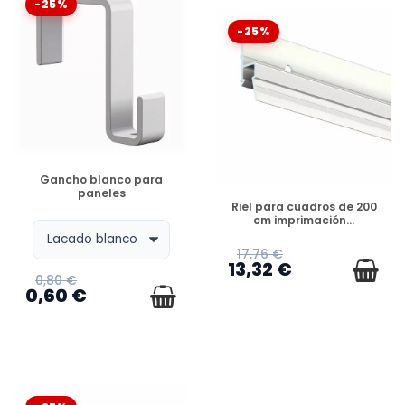
-25%
-25%
DISPONIBLE
Gancho blanco para
paneles
DISPONIBLE
Riel para cuadros de 200
cm imprimación...
17,76 €
13,32 €
0,80 €
0,60 €