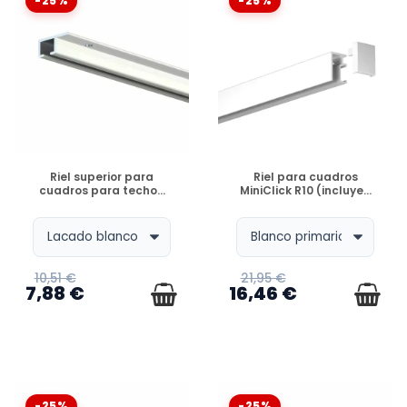
-25%
-25%
DISPONIBLE
DISPONIBLE
Riel superior para
Riel para cuadros
cuadros para techo...
MiniClick R10 (incluye...
10,51 €
21,95 €
7,88 €
16,46 €
-25%
-25%