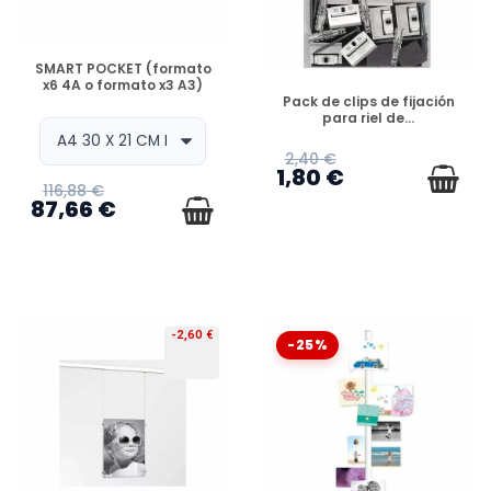
DISPONIBLE
SMART POCKET (formato
x6 4A o formato x3 A3)
DISPONIBLE
Pack de clips de fijación
para riel de...
2,40 €
1,80 €
116,88 €
87,66 €
-2,60 €
-25%