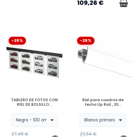
109,26 €
-25%
-25%
DISPONIBLE
DISPONIBLE
TABLERO DE FOTOS CON
Riel para cuadros de
RIEL DE BOLSILLO...
techo Up Rail , 20...
27,48 €
23,54 €