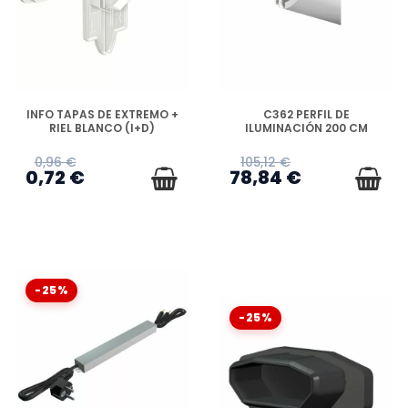
DISPONIBLE
DISPONIBLE
INFO TAPAS DE EXTREMO +
C362 PERFIL DE
RIEL BLANCO (I+D)
ILUMINACIÓN 200 CM
0,96 €
105,12 €
0,72 €
78,84 €
-25%
-25%