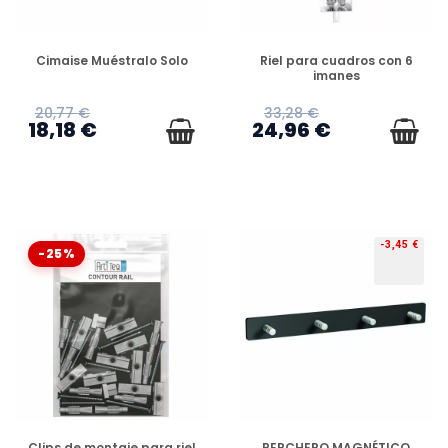
DISPONIBLE
DISPONIBLE
Cimaise Muéstralo Solo
Riel para cuadros con 6
imanes
20,77 €
33,28 €
18,18 €
24,96 €
-3,45 €
-25%
DISPONIBLE
DISPONIBLE
Clips de montaje para riel
PERCHERO MAGNÉTICO