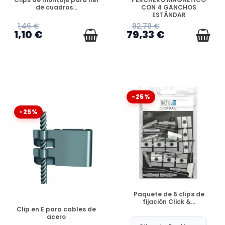
de cuadros...
CON 4 GANCHOS
ESTÁNDAR
1,46 €
82,78 €
1,10 €
79,33 €
-25%
-25%
DISPONIBLE
Paquete de 6 clips de
fijación Click &...
DISPONIBLE
Clip en E para cables de
acero