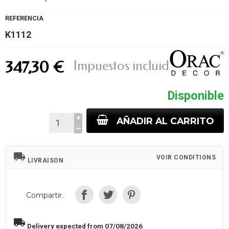
REFERENCIA
K1112
Impuestos incluidos
347,30 €
Disponible
AÑADIR AL CARRITO
local_shipping
VOIR CONDITIONS
LIVRAISON
Compartir.
local_shipping
Delivery expected from 07/08/2026