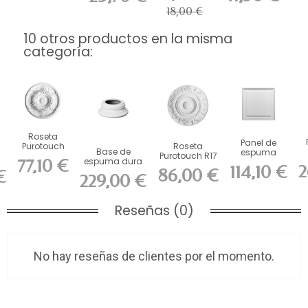
18,00 €
10 otros productos en la misma
categoría:
Roseta
Panel de
Purotouch
Roseta
Base de
espuma
R18 ORAC
Purotouch R17
77,10 €
espuma dura
dura ORAC
cm
ORAC cm
2
114,10 €
86,00 €
ORAC K1152 L32
D503 (largo
€
229,00 €
2
x...
55 x...
Reseñas (0)
No hay reseñas de clientes por el momento.