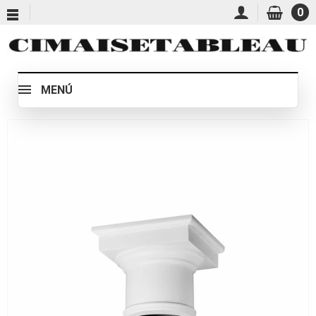
0
MENÚ