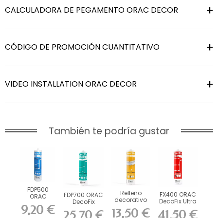
CALCULADORA DE PEGAMENTO ORAC DECOR
CÓDIGO DE PROMOCIÓN CUANTITATIVO
VIDEO INSTALLATION ORAC DECOR
También te podría gustar
FDP500
Relleno
FX400 ORAC
FDP700 ORAC
ORAC
decorativo
DecoFix Ultra
DecoFix
DecoFix Pro
FL300
9,20 €
270 ml
Power 290 ml
310 ml
13,50 €
41,50 €
25,70 €