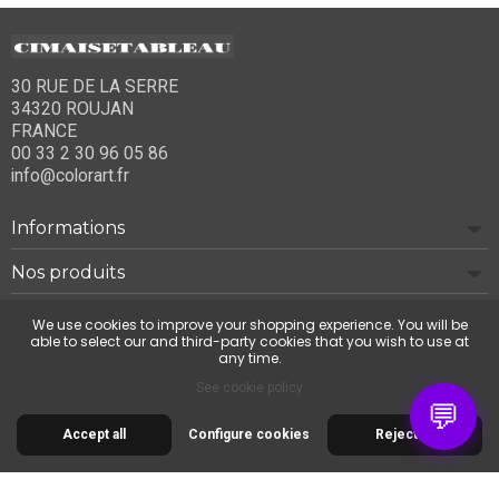
30 RUE DE LA SERRE
34320 ROUJAN
FRANCE
00 33 2 30 96 05 86
info@colorart.fr
Informations
Nos produits
Notre société
We use cookies to improve your shopping experience. You will be
able to select our and third-party cookies that you wish to use at
any time.
Contact us
See cookie policy
💬
Accept all
Configure cookies
Reject all
© 2026 Cimaise Tableau. Tous droits réservés.