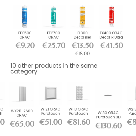
FDP500
FDP700
FL300
FX400 ORAC
ORAC
ORAC
DecoFiller
DecoFix Ultra
DecoFix Pro
DecoFix
270 ml
€9.20
€25.70
€13.50
€41.50
310 ml
Power 290
ml
€18.00
10 other products in the same
category:
AC
W121 ORAC
W113 ORAC
W21
WX211-2600
W130 ORAC
ch
Purotouch
Purotouch
Pur
ORAC
Purotouch 3D
3D wall
3D wall
3D
Purotouch 3D
60
€51.00
€81.60
€8
wall panel
€65.00
00
panel L50
panel L200
pane
€130.60
wall panel...
L200 x...
x...
x...