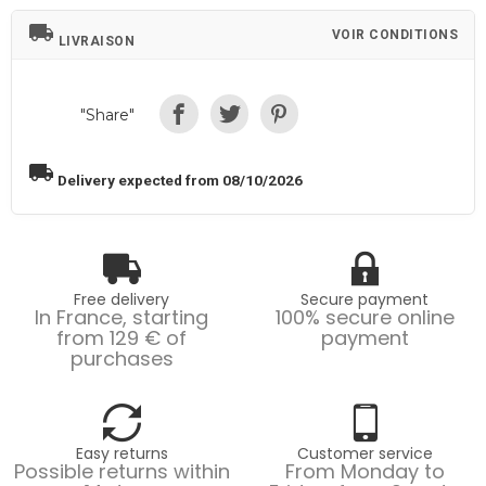
local_shipping
VOIR CONDITIONS
LIVRAISON
"Share"
local_shipping
Delivery expected from 08/10/2026
Free delivery
Secure payment
In France, starting
100% secure online
from 129 € of
payment
purchases
Easy returns
Customer service
Possible returns within
From Monday to