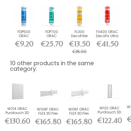
FDP500
FDP700
FL300
FX400 ORAC
ORAC
ORAC
DecoFiller
DecoFix Ultra
DecoFix Pro
DecoFix
270 ml
€9.20
€25.70
€13.50
€41.50
310 ml
Power 290
ml
€18.00
10 other products in the same
category:
W
W120 ORAC
W214 ORAC
W108F ORAC
W116F ORAC
Purotouch 3D
Purotouch 3D
FLEX 3D Flex
FLEX 3D Flex
D
wall panel
wall panel
€
Wall Panel
Wall Panel
€122.40
€130.60
w
€165.80
€165.80
L150 x...
L200 x...
L200 x...
L200 x...