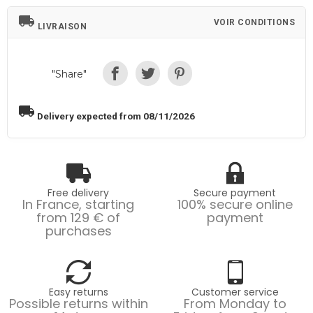
local_shipping
VOIR CONDITIONS
LIVRAISON
"Share"
local_shipping
Delivery expected from 08/11/2026
Free delivery
Secure payment
In France, starting
100% secure online
from 129 € of
payment
purchases
Easy returns
Customer service
Possible returns within
From Monday to