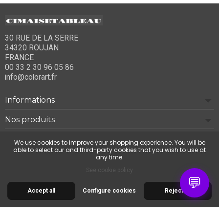
30 RUE DE LA SERRE
34320 ROUJAN
FRANCE
00 33 2 30 96 05 86
info@colorart.fr
Informations
Nos produits
Notre société
We use cookies to improve your shopping experience. You will be
able to select our and third-party cookies that you wish to use at
any time.
Contact us
See cookie policy
💬
Accept all
Configure cookies
Reject all
© 2026 Cimaise Tableau. Tous droits réservés.