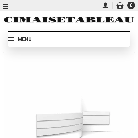
0
MENU