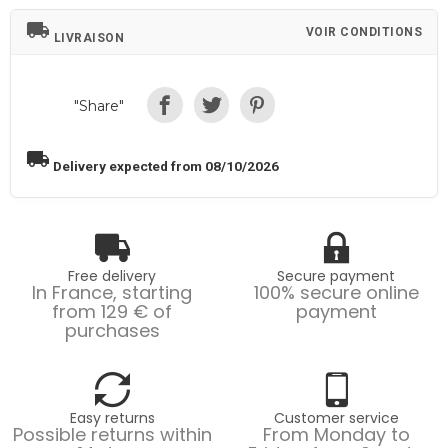
local_shipping
VOIR CONDITIONS
LIVRAISON
"Share"
local_shipping
Delivery expected from 08/10/2026
Free delivery
Secure payment
In France, starting
100% secure online
from 129 € of
payment
purchases
Easy returns
Customer service
Possible returns within
From Monday to