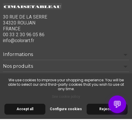
30 RUE DE LA SERRE
34320 ROUJAN
FRANCE
00 33 2 30 96 05 86
info@colorart.fr
Informations
Nos produits
Notre société
We use cookies to improve your shopping experience. You will be
able to select our and third-party cookies that you wish to use at
any time.
Contact us
See cookie policy
💬
Accept all
Configure cookies
Reject all
© 2026 Cimaise Tableau. Tous droits réservés.