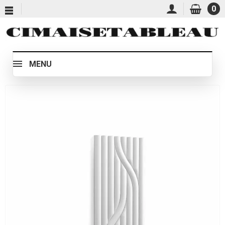
0
MENU