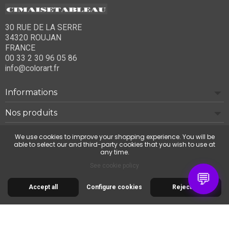
30 RUE DE LA SERRE
34320 ROUJAN
FRANCE
00 33 2 30 96 05 86
info@colorart.fr
Informations
Nos produits
Notre société
We use cookies to improve your shopping experience. You will be
able to select our and third-party cookies that you wish to use at
any time.
Contact us
See cookie policy
💬
Accept all
Configure cookies
Reject all
© 2026 Cimaise Tableau. Tous droits réservés.