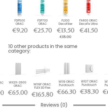
FDP500
FDP700
FL300
FX400 ORAC
ORAC
ORAC
DecoFiller
DecoFix Ultra
DecoFix Pro
DecoFix
270 ml
€9.20
€25.70
€13.50
€41.50
310 ml
Power 290
ml
€18.00
10 other products in the same
category:
W107 ORAC
W119 ORAC
W1
WX211-2600
AC
W119F ORAC
Purotouch
Purotouch
Pu
ORAC
FLEX 3D Flex
3D wall
3D wall
Purotouch 3D
er
€38.30
€66.30
€
€65.00
Wall Panel
00
panel L33.3
panel L200
pa
wall panel...
l
€165.80
L200 x...
x...
x...
Reviews (0)