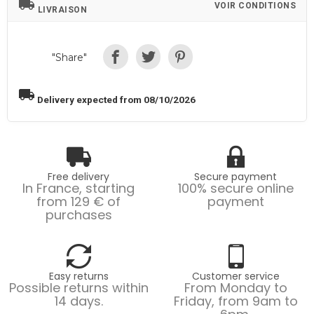
local_shipping
VOIR CONDITIONS
LIVRAISON
"Share"
local_shipping
Delivery expected from 08/10/2026
Free delivery
Secure payment
In France, starting
100% secure online
from 129 € of
payment
purchases
Easy returns
Customer service
Possible returns within
From Monday to
14 days.
Friday, from 9am to