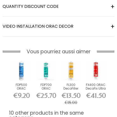
QUANTITY DISCOUNT CODE
VIDEO INSTALLATION ORAC DECOR
Vous pourriez aussi aimer
FDP500
FDP700
FL300
FX400 ORAC
ORAC
ORAC
DecoFiller
DecoFix Ultra
DecoFix Pro
DecoFix
270 ml
€9.20
€25.70
€13.50
€41.50
310 ml
Power 290
ml
€18.00
10 other products in the same