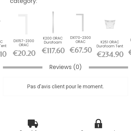
category:
DX170-2300
K200 ORAC
DX157-2300
AC
ORAC
K251 ORAC
Durofoam
ORAC
Tent
Durofoam
Durofoam Tent
Pilaster L13.6
€67.50
H
€117.60
Durofoam
 x
Picture Rail
L42.5 x H35 x...
x H200 x...
€20.20
10
€234.90
Multifunction...
m
L230...
Reviews (0)
Pas d'avis client pour le moment.