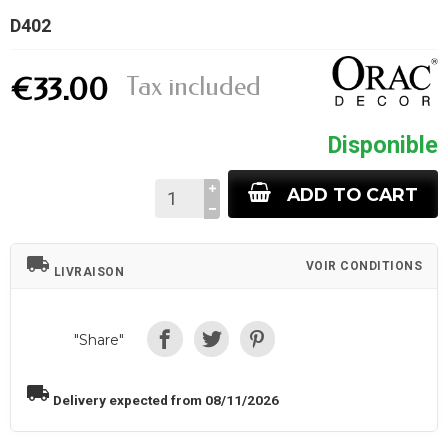
D402
Tax included
€33.00
Disponible
ADD TO CART
local_shipping
VOIR CONDITIONS
LIVRAISON
"Share"
local_shipping
Delivery expected from 08/11/2026