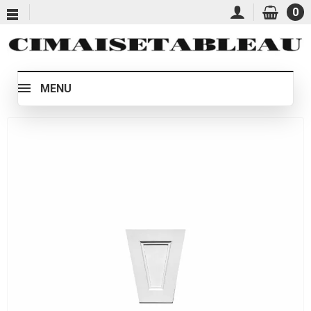
0
MENU