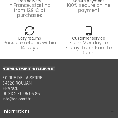
Free delivery
Secure payment
In France, starting
100% secure online
from 129 € of
payment
purchases
Easy returns
Customer service
Possible returns within
From Monday to
14 days.
Friday, from 9am to
6pm.
30 RUE DE LA SERRE
34320 ROUJAN
FRANCE
00 33 2 30 96 05 86
info@colorart.fr
Informations