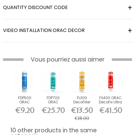
QUANTITY DISCOUNT CODE
VIDEO INSTALLATION ORAC DECOR
Vous pourriez aussi aimer
FDP500
FDP700
FL300
FX400 ORAC
ORAC
ORAC
DecoFiller
DecoFix Ultra
DecoFix Pro
DecoFix
270 ml
€9.20
€25.70
€13.50
€41.50
310 ml
Power 290
ml
€18.00
10 other products in the same