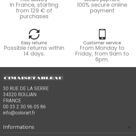
In France, starting
100% secure online
from 129 € of
payment
purchases
Easy returns
Customer service
Possible returns within
From Monday to
14 days.
Friday, from 9am to
6pm.
30 RUE DE LA SERRE
34320 ROUJAN
FRANCE
00 33 2 30 96 05 86
info@colorart.fr
Informations