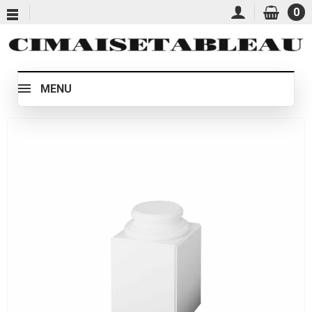
0
MENU