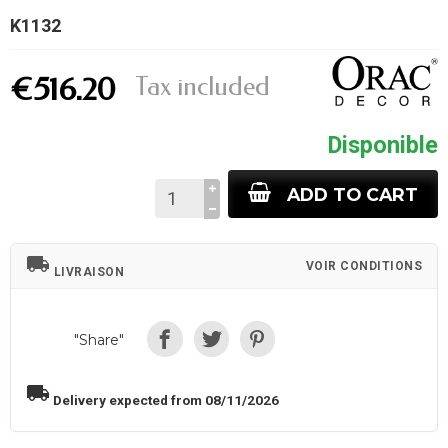
K1132
Tax included
€516.20
Disponible
ADD TO CART
local_shipping
VOIR CONDITIONS
LIVRAISON
"Share"
local_shipping
Delivery expected from 08/11/2026