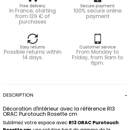
Free delivery
Secure payment
In France, starting
100% secure online
from 129 € of
payment
purchases
Easy returns
Customer service
Possible returns within
From Monday to
14 days.
Friday, from 9am to
6pm.
DESCRIPTION
Décoration d'intérieur avec la référence R13
ORAC Purotouch Rosette cm
Sublimez votre espace avec
R13 ORAC Purotouch
Rosette cm
, une solution haut de gamme de la