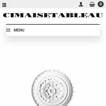
0
MENU