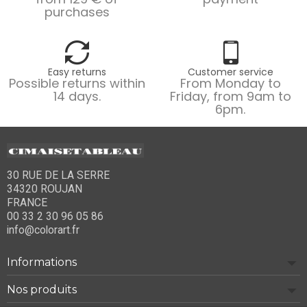
purchases
Easy returns
Customer service
Possible returns within
From Monday to
14 days.
Friday, from 9am to
6pm.
30 RUE DE LA SERRE
34320 ROUJAN
FRANCE
00 33 2 30 96 05 86
info@colorart.fr
Informations
Nos produits