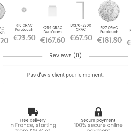
R10 ORAC
DX170-2300
K254 ORAC
R27 ORAC
AC
Purotouch
ORAC
Durofoam
Purotouch
uch
Rosette cm
Durofoam
€23.50
€67.50
Base L39 x
Rosette cm
 cm
Picture Rail
€167.60
€181.80
C
.20
H53.5 x L6.5
€
L230...
cm
Reviews (0)
Pas d'avis client pour le moment.
Free delivery
Secure payment
In France, starting
100% secure online
from 129 € of
payment