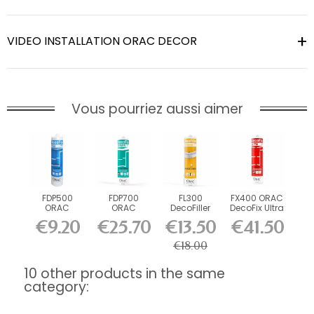
VIDEO INSTALLATION ORAC DECOR
Vous pourriez aussi aimer
FDP500
FDP700
FL300
FX400 ORAC
ORAC
ORAC
DecoFiller
DecoFix Ultra
DecoFix Pro
DecoFix
270 ml
€9.20
€25.70
€13.50
€41.50
310 ml
Power 290
ml
€18.00
10 other products in the same
category: