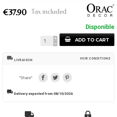
Tax included
€37.90
Disponible
ADD TO CART
local_shipping
VOIR CONDITIONS
LIVRAISON
"Share"
local_shipping
Delivery expected from 08/10/2026