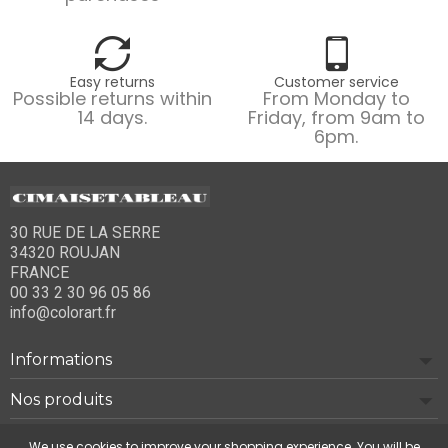
Easy returns
Customer service
Possible returns within
From Monday to
14 days.
Friday, from 9am to
6pm.
30 RUE DE LA SERRE
34320 ROUJAN
FRANCE
00 33 2 30 96 05 86
info@colorart.fr
Informations
Nos produits
Notre société
We use cookies to improve your shopping experience. You will be