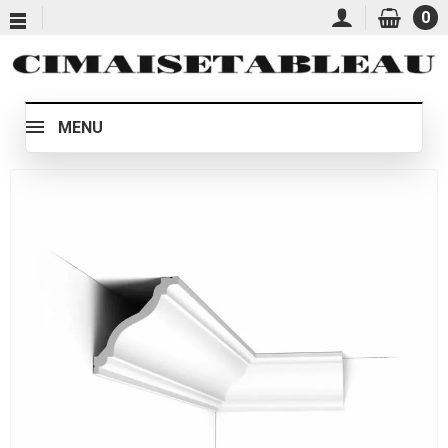
0
MENU