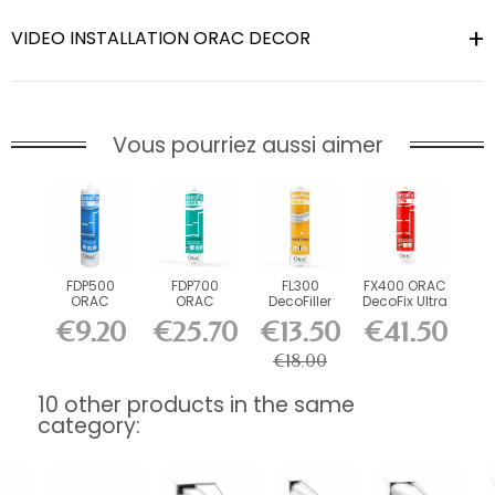
VIDEO INSTALLATION ORAC DECOR
Vous pourriez aussi aimer
FDP500
FDP700
FL300
FX400 ORAC
ORAC
ORAC
DecoFiller
DecoFix Ultra
DecoFix Pro
DecoFix
270 ml
€9.20
€25.70
€13.50
€41.50
310 ml
Power 290
ml
€18.00
10 other products in the same
category: