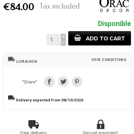
Tax included
€84.00
Disponible
ADD TO CART
local_shipping
VOIR CONDITIONS
LIVRAISON
"Share"
local_shipping
Delivery expected from 08/10/2026
Free delivery
Secure payment