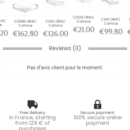
CX124 ORAC
C341 ORAC
RAC
C338B ORAC
C392 ORAC
Cornice
Cornice
le
Cornice
Cornice
Durofoam
Purotouch
€21.00
Flex
Purotouch
Purotouch
L200 x H4.9
€99.80
.20
L200 x H8.8
€162.80
€126.00
L
..
L200 x H18.2...
L200 x H19 x...
x...
x...
Reviews (0)
Pas d'avis client pour le moment.
Free delivery
Secure payment
In France, starting
100% secure online
from 129 € of
payment
purchases