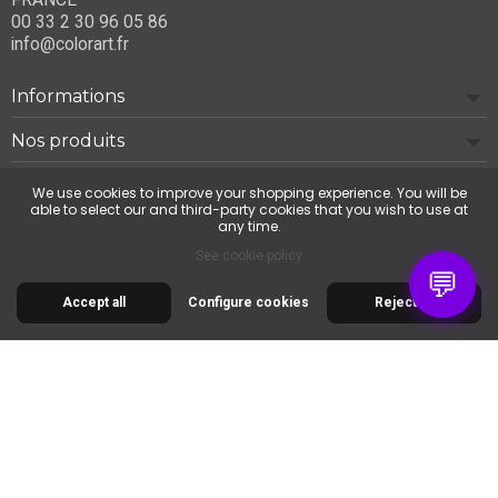
00 33 2 30 96 05 86
info@colorart.fr
Informations
Nos produits
Notre société
We use cookies to improve your shopping experience. You will be
able to select our and third-party cookies that you wish to use at
any time.
Contact us
See cookie policy
💬
Accept all
Configure cookies
Reject all
© 2026 Cimaise Tableau. Tous droits réservés.