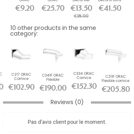
DecoFix Pro
DecoFix
270 ml
€9.20
€25.70
€13.50
€41.50
310 ml
Power 290
ml
€18.00
10 other products in the same
category:
C334 ORAC
C
C217 ORAC
C341F ORAC
C211F ORAC
Cornice
Cornice
Flexible
Flexible cornice
Purotouch
Purotouch
cornice Flex
€152.30
0
Flex L200 x...
€102.90
€190.00
L200 x H15 x...
..
L200 x H10.3 x...
€205.80
L200 x...
Reviews (0)
Pas d'avis client pour le moment.