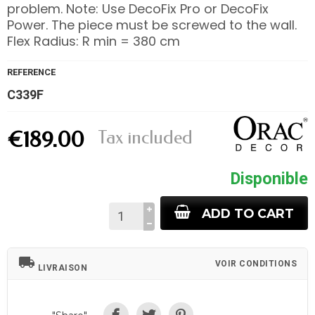
problem. Note: Use DecoFix Pro or DecoFix
Power. The piece must be screwed to the wall.
Flex Radius: R min = 380 cm
REFERENCE
C339F
Tax included
€189.00
Disponible
ADD TO CART
local_shipping
VOIR CONDITIONS
LIVRAISON