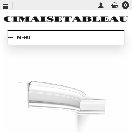
0
MENU