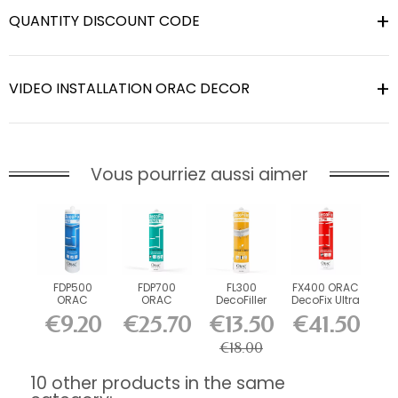
QUANTITY DISCOUNT CODE
VIDEO INSTALLATION ORAC DECOR
Vous pourriez aussi aimer
FDP500
FDP700
FL300
FX400 ORAC
ORAC
ORAC
DecoFiller
DecoFix Ultra
DecoFix Pro
DecoFix
270 ml
€9.20
€25.70
€13.50
€41.50
310 ml
Power 290
ml
€18.00
10 other products in the same