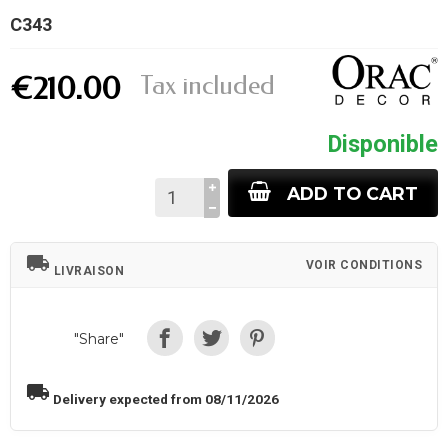
C343
Tax included
€210.00
Disponible
ADD TO CART
local_shipping
VOIR CONDITIONS
LIVRAISON
"Share"
local_shipping
Delivery expected from 08/11/2026