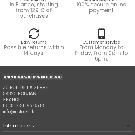
In France, starting
100% secure online
from 129 € of
payment
purchases
Easy returns
Customer service
Possible returns within
From Monday to
14 days.
Friday, from 9am to
6pm.
30 RUE DE LA SERRE
34320 ROUJAN
FRANCE
00 33 2 30 96 05 86
info@colorart.fr
Informations