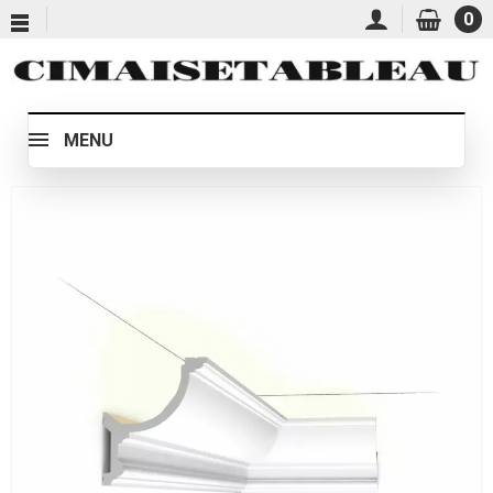
0
MENU