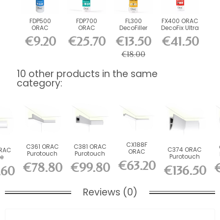
FDP500
FDP700
FL300
FX400 ORAC
ORAC
ORAC
DecoFiller
DecoFix Ultra
DecoFix Pro
DecoFix
270 ml
€9.20
€25.70
€13.50
€41.50
310 ml
Power 290
ml
€18.00
10 other products in the same
category:
CX188F
C361 ORAC
C381 ORAC
C374 ORAC
ORAC
ORAC
Purotouch
Purotouch
Purotouch
le
Durofoam
Indirect
Indirect
€63.20
Indirect
ct
€78.80
€99.80
flexible
€136.50
Lighting
Lighting
.60
Lighting
lex...
cornice
L200...
L200...
L200...
L200...
Reviews (0)