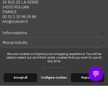
30 RUE DE LA SERRE
34320 ROUJAN
FRANCE
00 33 2 30 96 05 86
info@colorart.fr
Informations
Nos produits
Notre société
We use cookies to improve your shopping experience. You will be
able to select our and third-party cookies that you wish to use at
any time.
Contact us
See cookie policy
💬
Accept all
Configure cookies
Reject all
© 2026 Cimaise Tableau. Tous droits réservés.