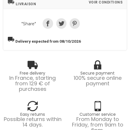
local_shipping
VOIR CONDITIONS
LIVRAISON
"Share"
local_shipping
Delivery expected from 08/10/2026
Free delivery
Secure payment
In France, starting
100% secure online
from 129 € of
payment
purchases
Easy returns
Customer service
Possible returns within
From Monday to
14 days.
Friday, from 9am to