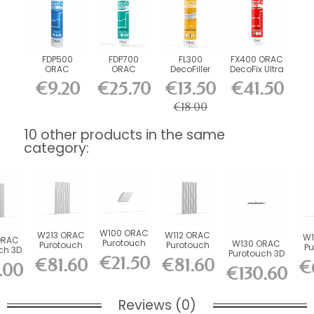
FDP500
FDP700
FL300
FX400 ORAC
ORAC
ORAC
DecoFiller
DecoFix Ultra
DecoFix Pro
DecoFix
270 ml
€9.20
€25.70
€13.50
€41.50
310 ml
Power 290
ml
€18.00
10 other products in the same
category:
W100 ORAC
W213 ORAC
W112 ORAC
W1
ORAC
Purotouch
W130 ORAC
Purotouch
Purotouch
Pu
ch 3D
3D wall
Purotouch 3D
3D wall
3D wall
€21.50
anel
€81.60
€81.60
€
panel L15 x...
wall panel
panel L200
panel L200
.00
pa
€130.60
...
L200 x...
x...
x...
Reviews (0)