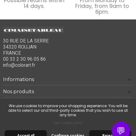
Possible returns within
From Monday to
14 days.
Friday, from 9am to
6pm.
30 RUE DE LA SERRE
34320 ROUJAN
FRANCE
00 33 2 30 96 05 86
info@colorart.fr
Informations
Nos produits
Notre société
We use cookies to improve your shopping experience. You will be
able to select our and third-party cookies that you wish to use at
any time.
Contact us
See cookie policy
💬
Accept all
Configure cookies
Reject all