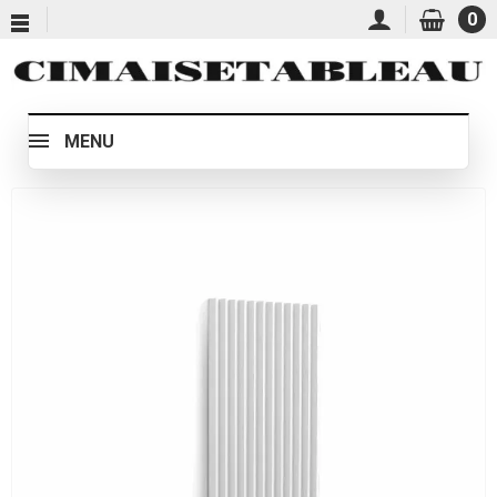
0
MENU