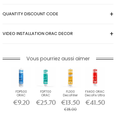
QUANTITY DISCOUNT CODE
VIDEO INSTALLATION ORAC DECOR
Vous pourriez aussi aimer
FDP500
FDP700
FL300
FX400 ORAC
ORAC
ORAC
DecoFiller
DecoFix Ultra
DecoFix Pro
DecoFix
270 ml
€9.20
€25.70
€13.50
€41.50
310 ml
Power 290
ml
€18.00