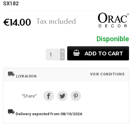
SX182
Tax included
€14.00
Disponible
ADD TO CART
local_shipping
VOIR CONDITIONS
LIVRAISON
"Share"
local_shipping
Delivery expected from 08/10/2026