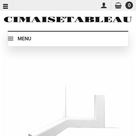
0
MENU