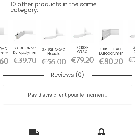
10 other products in the same
category:
S
SX183F
SX186 ORAC
ORAC
SX191 ORAC
SX182F ORAC
ORAC
Duropolymer
ymer
Duropolymer
Flexible
F
Flexible
L200 x H13.8
ng
L200 x H21 x
Skirting Flex
€
€79.20
€39.70
.60
€80.20
pl
€56.00
Skirting Flex
x L2.2 cm
00...
L2.1 cm
L200 x...
L
L200 x...
Reviews (0)
Pas d'avis client pour le moment.