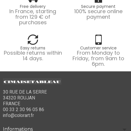
Free delivery
Secure payment
In France, starting
100% secure online
from 129 € of
payment
purchases
Easy returns
Customer service
Possible returns within
From Monday to
14 days.
Friday, from 9am to
6pm.
30 RUE DE LA SERRE
34320 ROUJAN
FRANCE
00 33 2 30 96 05 86
info@colorart.fr
Informations