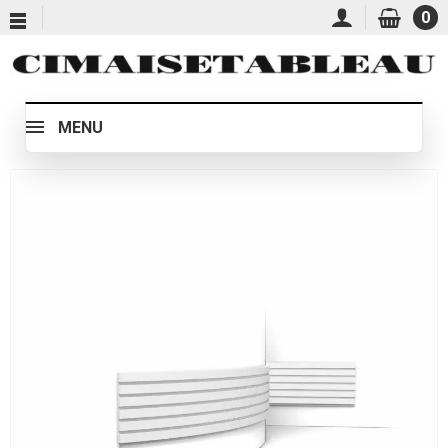
0
MENU