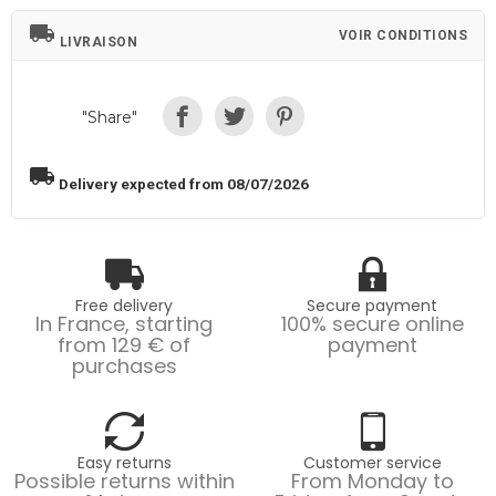
local_shipping
VOIR CONDITIONS
LIVRAISON
"Share"
local_shipping
Delivery expected from 08/07/2026
Free delivery
Secure payment
In France, starting
100% secure online
from 129 € of
payment
purchases
Easy returns
Customer service
Possible returns within
From Monday to