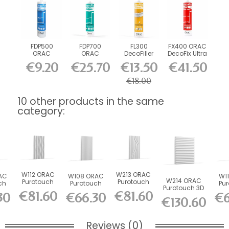
FDP500
FDP700
FL300
FX400 ORAC
ORAC
ORAC
DecoFiller
DecoFix Ultra
DecoFix Pro
DecoFix
270 ml
€9.20
€25.70
€13.50
€41.50
310 ml
Power 290
ml
€18.00
10 other products in the same
category:
W112 ORAC
W213 ORAC
AC
W108 ORAC
W1
W214 ORAC
Purotouch
Purotouch
ch
Purotouch
Pu
Purotouch 3D
3D wall
3D wall
l
3D wall
3
€81.60
€81.60
30
€66.30
€6
wall panel
panel L200
panel L200
200
panel L200
pan
€130.60
L200 x...
x...
x...
x...
Reviews (0)