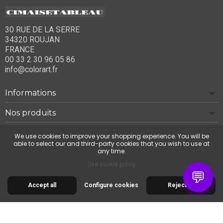
30 RUE DE LA SERRE
34320 ROUJAN
FRANCE
00 33 2 30 96 05 86
info@colorart.fr
Informations
Nos produits
Notre société
We use cookies to improve your shopping experience. You will be
able to select our and third-party cookies that you wish to use at
any time.
Contact us
See cookie policy
💬
Accept all
Configure cookies
Reject all
© 2026 Cimaise Tableau. Tous droits réservés.