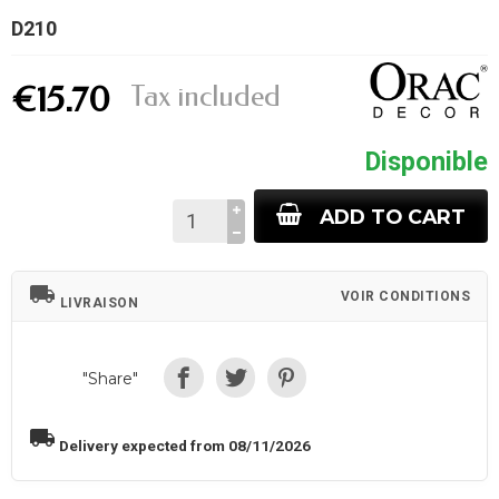
D210
Tax included
€15.70
Disponible
ADD TO CART
local_shipping
VOIR CONDITIONS
LIVRAISON
"Share"
local_shipping
Delivery expected from 08/11/2026