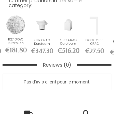
10 other products in the same
category:
R27 ORAC
K1132 ORAC
K1112 ORAC
DX163-2300
Purotouch
Durofoam
Durofoam
ORAC
Rosette cm
Base L35 x
Tent L36.5 x
Durofoam
€181.80
P
€516.20
€347.30
€27.50
0
€
H57.5 x L35
H30 x...
Multifunction...
cm
Reviews (0)
Pas d'avis client pour le moment.