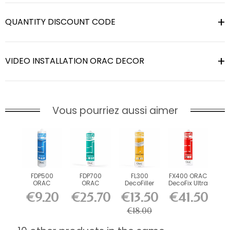
QUANTITY DISCOUNT CODE
VIDEO INSTALLATION ORAC DECOR
Vous pourriez aussi aimer
FDP500
FDP700
FL300
FX400 ORAC
ORAC
ORAC
DecoFiller
DecoFix Ultra
DecoFix Pro
DecoFix
270 ml
€9.20
€25.70
€13.50
€41.50
310 ml
Power 290
ml
€18.00