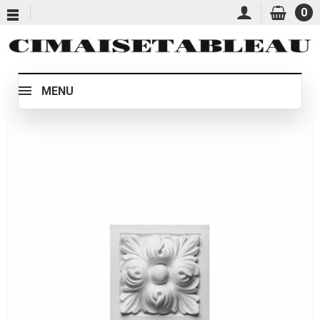
0
MENU