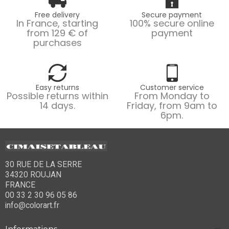
Free delivery
Secure payment
In France, starting
100% secure online
from 129 € of
payment
purchases
Easy returns
Customer service
Possible returns within
From Monday to
14 days.
Friday, from 9am to
6pm.
30 RUE DE LA SERRE
34320 ROUJAN
FRANCE
00 33 2 30 96 05 86
info@colorart.fr