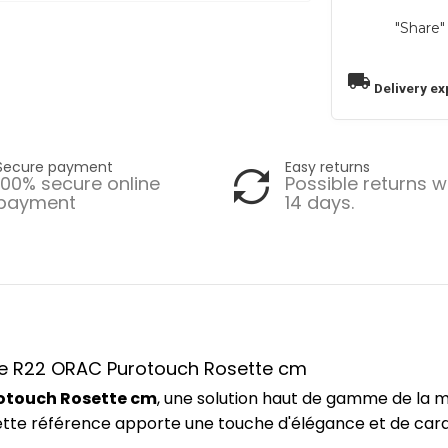
"Share"
local_shipping
Delivery ex
Secure payment
Easy returns
100% secure online
Possible returns w
payment
14 days.
nce R22 ORAC Purotouch Rosette cm
otouch Rosette cm
, une solution haut de gamme de la
 cette référence apporte une touche d'élégance et de car