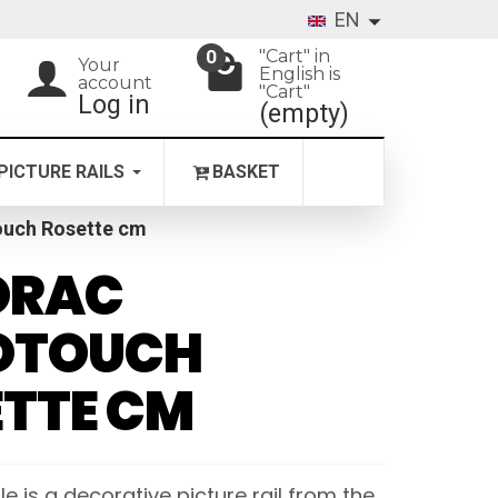
EN
"Cart" in
0
Your
English is
account
"Cart"
Log in
(empty)
PICTURE RAILS
BASKET
ouch Rosette cm
ORAC
OTOUCH
TTE CM
le is a decorative picture rail from the