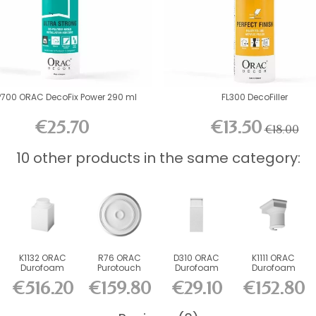
P700 ORAC DecoFix Power 290 ml
FL300 DecoFiller
€25.70
€13.50
€18.00
10 other products in the same category:
K1132 ORAC
R76 ORAC
D310 ORAC
K1111 ORAC
Durofoam
Purotouch
Durofoam
Durofoam
Base L35 x
Rosette cm
Base L9.5 x
Half-Tent L36.5
€516.20
€159.80
€29.10
€152.80
H57.5 x L35 cm
H24.9 x...
x H30...