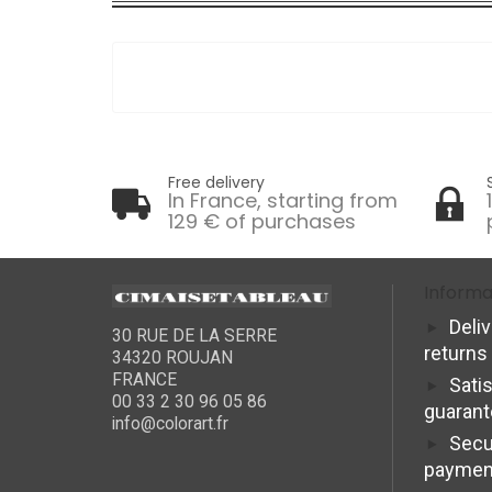
Free delivery
In France, starting from
129 € of purchases
Informa
Deli
30 RUE DE LA SERRE
returns
34320 ROUJAN
FRANCE
Sati
00 33 2 30 96 05 86
guaran
info@colorart.fr
Secu
paymen