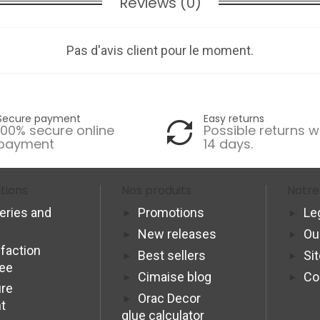
Reviews (0)
Pas d'avis client pour le moment.
Secure payment
Easy returns
100% secure online
Possible returns w
payment
14 days.
tions
Nos produits
Notre
veries and
Promotions
Le
New releases
Ou
sfaction
Best sellers
Si
tee
Cimaise blog
Co
re
Orac Decor
t
glue calculator