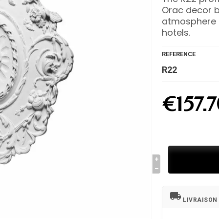
Orac decor b
atmosphere i
hotels.
REFERENCE
R22
€157.7
local_shipping
LIVRAISON