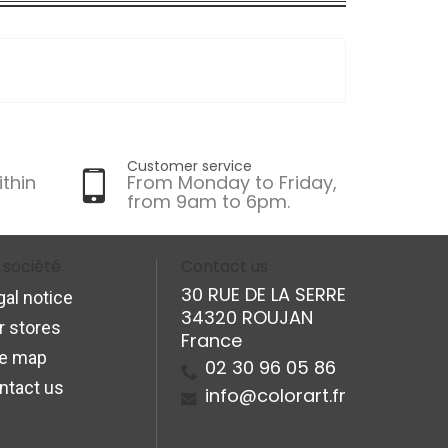
Customer service
ithin
From Monday to Friday,
from 9am to 6pm.
 société
Contact us
30 RUE DE LA SERRE
gal notice
34320 ROUJAN
r stores
France
te map
02 30 96 05 86
ntact us
info@colorart.fr