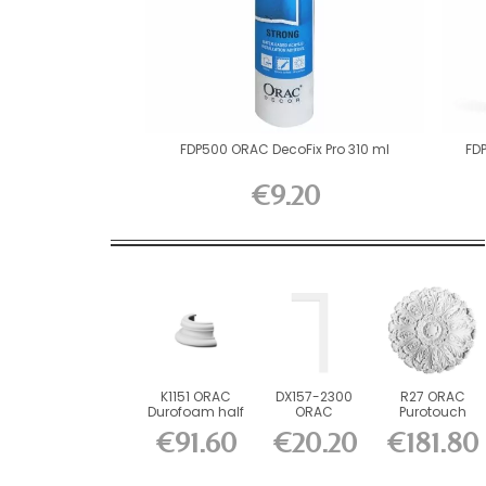
FDP500 ORAC DecoFix Pro 310 ml
FD
€9.20
K1151 ORAC
DX157-2300
R27 ORAC
Durofoam half
ORAC
Purotouch
base L32 x
Durofoam
Rosette cm
€91.60
€20.20
€181.80
H12.5...
Multifunction...