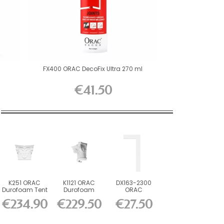
FX400 ORAC DecoFix Ultra 270 ml
€41.50
K251 ORAC
K1121 ORAC
DX163-2300
Durofoam Tent
Durofoam
ORAC
L42.5 x H35 x...
Half-Tent L36 x
Durofoam
€234.90
€229.50
€27.50
H30 x...
Multifunction...