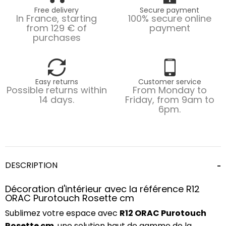
Free delivery
Secure payment
In France, starting
100% secure online
from 129 € of
payment
purchases
Easy returns
Customer service
Possible returns within
From Monday to
14 days.
Friday, from 9am to
6pm.
DESCRIPTION
Décoration d'intérieur avec la référence R12
ORAC Purotouch Rosette cm
Sublimez votre espace avec
R12 ORAC Purotouch
Rosette cm
, une solution haut de gamme de la