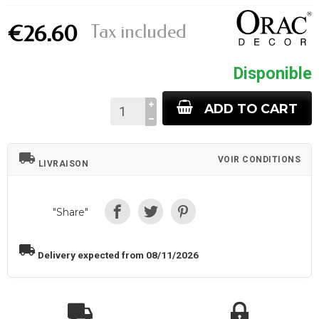
Tax included
€26.60
Disponible
ADD TO CART
local_shipping
VOIR CONDITIONS
LIVRAISON
"Share"
local_shipping
Delivery expected from 08/11/2026