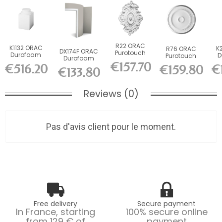
R22 ORAC
K1132 ORAC
K
R76 ORAC
DX174F ORAC
Purotouch
Durofoam
D
Purotouch
Durofoam
Rosette cm
Base L35 x
Ba
Rosette cm
€157.70
multifunctional
€516.20
€
€159.80
H57.5 x L35
€133.80
flex...
cm
Reviews (0)
Pas d'avis client pour le moment.
Free delivery
Secure payment
In France, starting
100% secure online
from 129 € of
payment