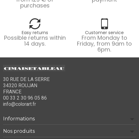
purchases
Easy returns
Customer service
Possible returns within
From Monday to
14 days.
Friday, from 9am to
6pm.
30 RUE DE LA SERRE
34320 ROUJAN
FRANCE
00 33 2 30 96 05 86
info@colorart.fr
Informations
Nos produits