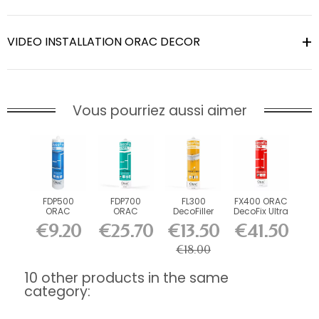
VIDEO INSTALLATION ORAC DECOR
Vous pourriez aussi aimer
FDP500
FDP700
FL300
FX400 ORAC
ORAC
ORAC
DecoFiller
DecoFix Ultra
DecoFix Pro
DecoFix
270 ml
€9.20
€25.70
€13.50
€41.50
310 ml
Power 290
ml
€18.00
10 other products in the same
category: