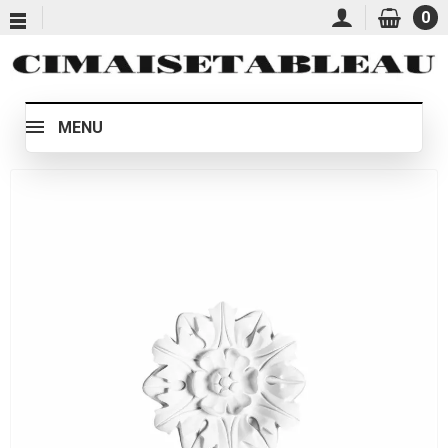
0
MENU