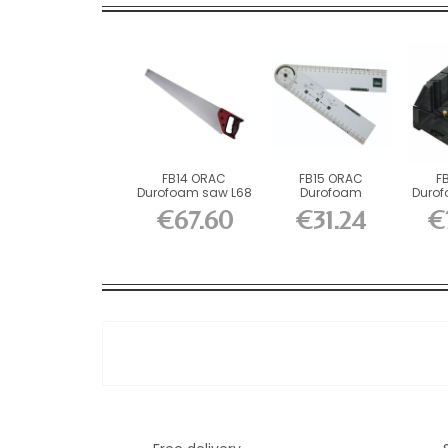
FB14 ORAC
FB15 ORAC
F
Durofoam saw L68
Durofoam
Durof
x H2.7 x L14 cm
Graphometer L45 x
Box L
€67.60
€31.24
€
H3 x...