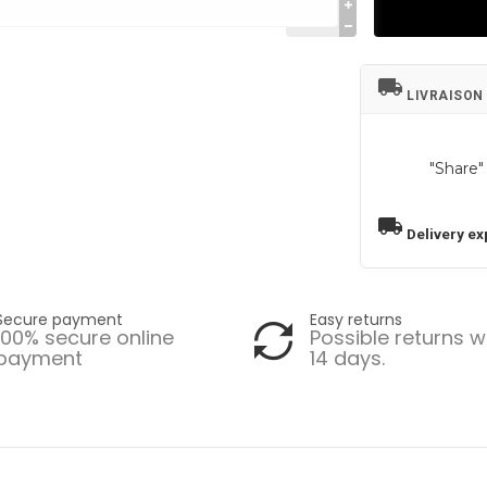
local_shipping
LIVRAISON
"Share"
local_shipping
Delivery ex
Secure payment
Easy returns
100% secure online
Possible returns w
payment
14 days.