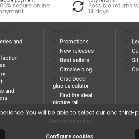
Secure payment
Easy returns
100% secure online
Possible returns w
payment
14 days.
tions
Nos produits
Notre
veries and
Promotions
Le
New releases
Ou
sfaction
Best sellers
Si
tee
Cimaise blog
Co
re
Orac Decor
t
glue calculator
s and
Find the ideal
ons
picture rail
Programme
ience. You will be able to select our and third-p
Affiliation Pro
See cookie policy
Configure cookies