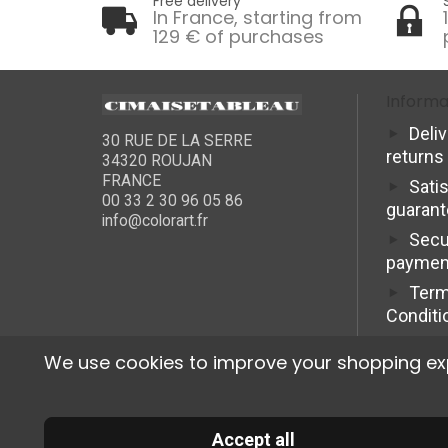
Free delivery
In France, starting from
129 € of purchases
Informa
Deli
30 RUE DE LA SERRE
returns
34320 ROUJAN
FRANCE
Sati
00 33 2 30 96 05 86
guaran
info@colorart.fr
Secu
paymen
Term
Conditi
We use cookies to improve your shopping exper
Accept all