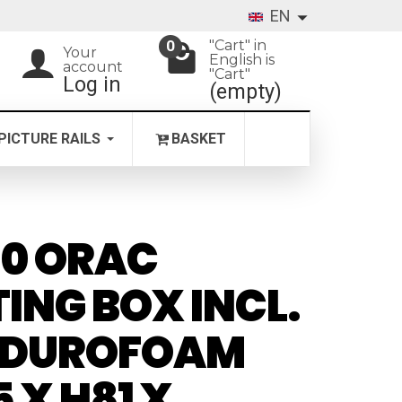
EN
"Cart" in
0
Your
English is
account
"Cart"
Log in
(empty)
PICTURE RAILS
BASKET
0 ORAC
ING BOX INCL.
4 DUROFOAM
5 X H81 X