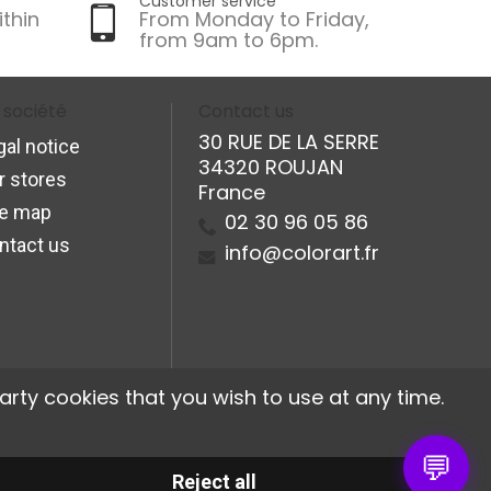
Customer service
ithin
From Monday to Friday,
from 9am to 6pm.
 société
Contact us
30 RUE DE LA SERRE
gal notice
34320 ROUJAN
r stores
France
te map
02 30 96 05 86
ntact us
info@colorart.fr
arty cookies that you wish to use at any time.
💬
Reject all