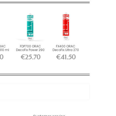
RAC
FDP700 ORAC
FX400 ORAC
310 ml
DecoFix Power 290
DecoFix Ultra 270
ml
ml
0
€25.70
€41.50