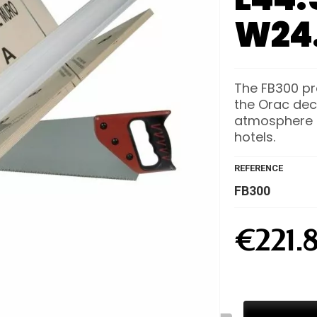
W24
The FB300 pro
the Orac dec
atmosphere i
hotels.
REFERENCE
FB300
€221.