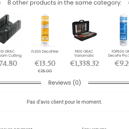
8 other products in the same category:
B13 ORAC
FL300 DecoFiller
FB10 ORAC
FDP500 O
oam Cutting
Variomatic
DecoFix Pro 
37 x H15.5...
Durofoam Cutting
74.80
€13.50
€1,338.32
€9.2
Box...
€18.00
Reviews (0)
Pas d'avis client pour le moment.