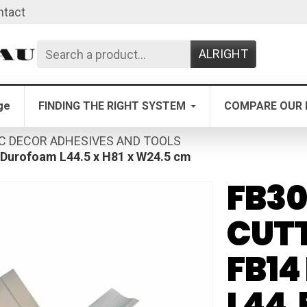
ntact
ALRIGHT
ge
FINDING THE RIGHT SYSTEM
COMPARE OUR 
C DECOR ADHESIVES AND TOOLS
 Durofoam L44.5 x H81 x W24.5 cm
FB30
CUTT
FB1
L44.