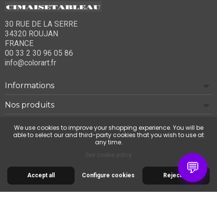
30 RUE DE LA SERRE
34320 ROUJAN
FRANCE
00 33 2 30 96 05 86
info@colorart.fr
Informations
Nos produits
Notre société
We use cookies to improve your shopping experience. You will be
able to select our and third-party cookies that you wish to use at
any time.
Contact us
See cookie policy
💬
Accept all
Configure cookies
Reject all
© 2026 Cimaise Tableau. Tous droits réservés.