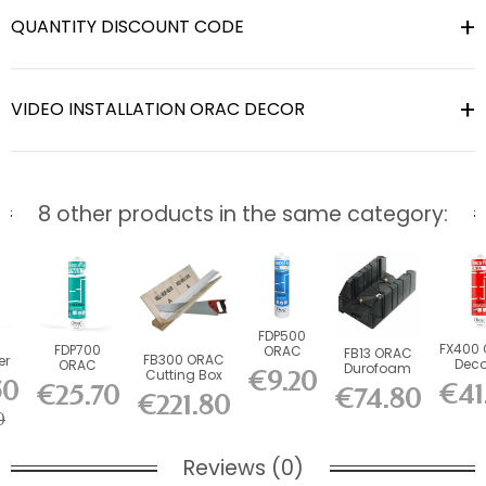
QUANTITY DISCOUNT CODE
VIDEO INSTALLATION ORAC DECOR
8 other products in the same category:
FDP500
FX400
FDP700
ORAC
FB13 ORAC
FB300 ORAC
er
Deco
ORAC
DecoFix
Durofoam
€9.20
Cutting Box
Ultra 2
DecoFix
Pro 310 ml
Cutting Box
50
€41
€25.70
incl. FB14
€74.80
Power 290
€221.80
L37 x H15.5...
Durofoam...
ml
0
Reviews (0)