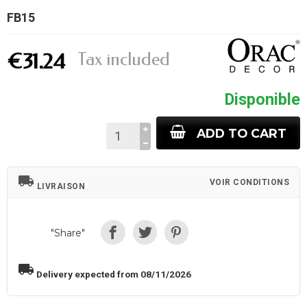
FB15
Tax included
€31.24
Disponible
ADD TO CART
local_shipping
VOIR CONDITIONS
LIVRAISON
"Share"
local_shipping
Delivery expected from 08/11/2026