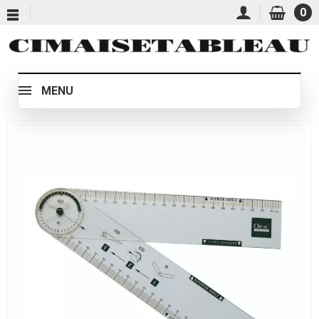
0
MENU