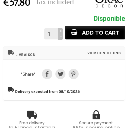
Tax included
€57.80
Disponible
ADD TO CART
local_shipping
VOIR CONDITIONS
LIVRAISON
"Share"
local_shipping
Delivery expected from 08/10/2026
Free delivery
Secure payment
In France, starting
100% secure online