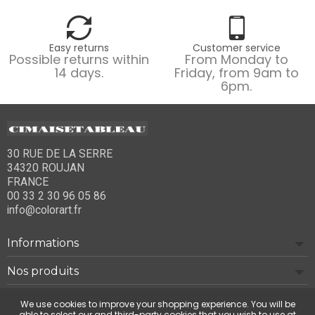
Easy returns
Customer service
Possible returns within
From Monday to
14 days.
Friday, from 9am to
6pm.
30 RUE DE LA SERRE
34320 ROUJAN
FRANCE
00 33 2 30 96 05 86
info@colorart.fr
Informations
Nos produits
Notre société
We use cookies to improve your shopping experience. You will be
able to select our and third-party cookies that you wish to use at