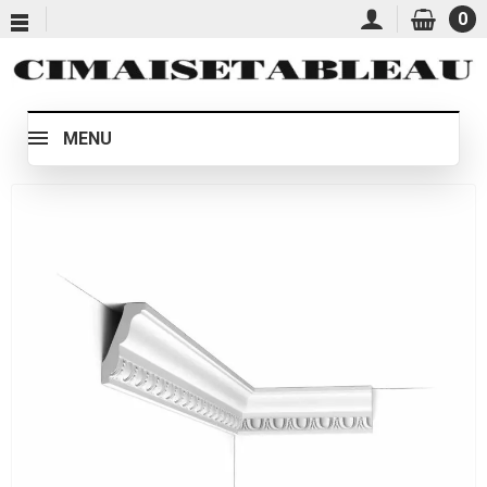
0
MENU