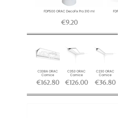
FDP500 ORAC DecoFix Pro 310 ml
FD
€9.20
C338A ORAC
C353 ORAC
C230 ORAC
Cornice
Cornice
Cornice
Purotouch L200
Purotouch L200
Purotouch L200
€162.80
€126.00
€36.80
x H18.2...
x H3 x...
x H2.9 x...