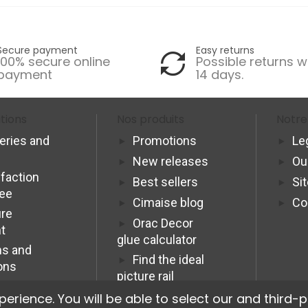
Secure payment
Easy returns
100% secure online
Possible returns w
payment
14 days.
tions
Nos produits
Notre
veries and
Promotions
Le
New releases
Ou
sfaction
Best sellers
Si
tee
Cimaise blog
Co
re
Orac Decor
t
glue calculator
s and
Find the ideal
ons
picture rail
Programme
ience. You will be able to select our and third-p