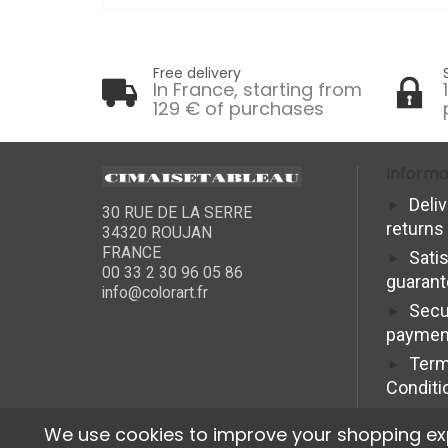
Free delivery
In France, starting from
129 € of purchases
Informa
Deli
30 RUE DE LA SERRE
returns
34320 ROUJAN
FRANCE
Sati
00 33 2 30 96 05 86
guaran
info@colorart.fr
Secu
paymen
Term
Conditi
We use cookies to improve your shopping exper