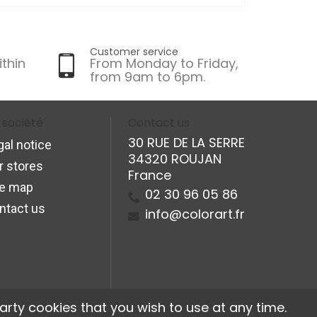
Customer service
ithin
From Monday to Friday,
from 9am to 6pm.
 société
Contact us
30 RUE DE LA SERRE
gal notice
34320 ROUJAN
r stores
France
te map
02 30 96 05 86
ntact us
info@colorart.fr
arty cookies that you wish to use at any time.