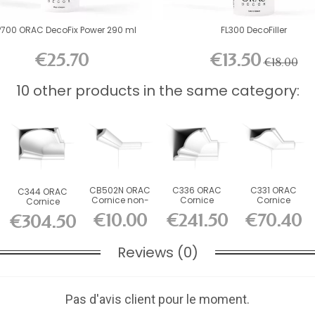
P700 ORAC DecoFix Power 290 ml
FL300 DecoFiller
€25.70
€13.50
€18.00
10 other products in the same category:
CB502N ORAC
C336 ORAC
C331 ORAC
C344 ORAC
Cornice non-
Cornice
Cornice
Cornice
primed
Purotouch L200
Purotouch L200
Purotouch L200
€10.00
€241.50
€70.40
€304.50
Durofoam...
x H27.1 x...
x H6.4 x...
x H27.3 x...
Reviews (0)
Pas d'avis client pour le moment.