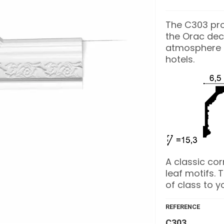
The C303 prof
the Orac dec
atmosphere i
hotels.
A classic cor
leaf motifs. 
of class to yo
REFERENCE
C303