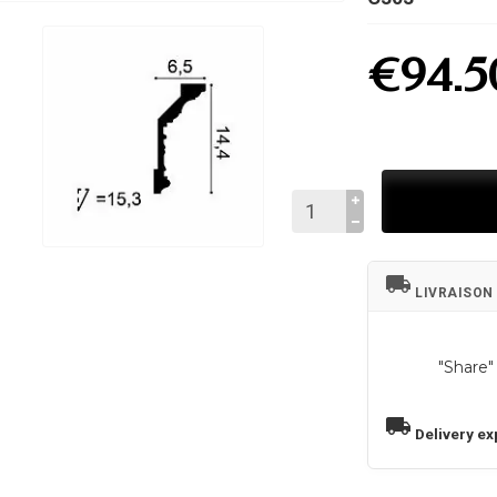
€94.5
local_shipping
LIVRAISON
"Share"
local_shipping
Delivery ex