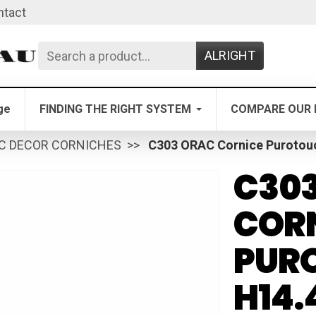
ntact
ALRIGHT
ge
FINDING THE RIGHT SYSTEM
COMPARE OUR 
C DECOR CORNICHES
C303 ORAC Cornice Purotouc
C30
COR
PURO
H14.