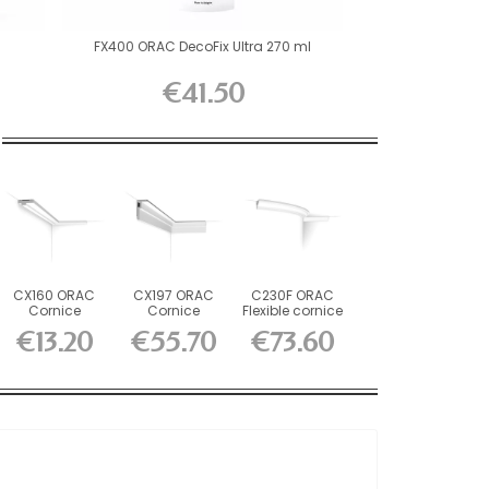
FX400 ORAC DecoFix Ultra 270 ml
€41.50
CX160 ORAC
CX197 ORAC
C230F ORAC
Cornice
Cornice
Flexible cornice
Durofoam L200
Durofoam L200
Flex L200 x...
€13.20
€55.70
€73.60
x H1.3 x...
x H5 x...