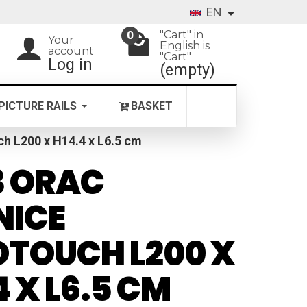
EN
"Cart" in
0
Your
English is
account
"Cart"
Log in
(empty)
PICTURE RAILS
BASKET
h L200 x H14.4 x L6.5 cm
3 ORAC
NICE
TOUCH L200 X
4 X L6.5 CM