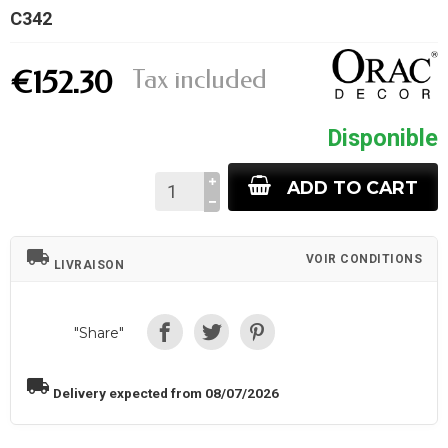
C342
Tax included
€152.30
Disponible
ADD TO CART
local_shipping
VOIR CONDITIONS
LIVRAISON
"Share"
local_shipping
Delivery expected from 08/07/2026