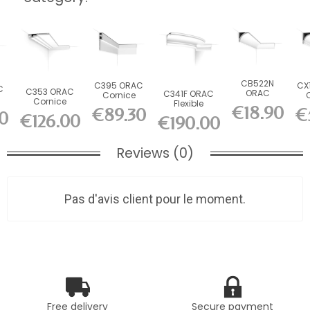
CB522N
C395 ORAC
CX
C
C353 ORAC
ORAC
C341F ORAC
Cornice
Cornice
Cornice
Flexible
Purotouch
D
€18.90
h
€89.30
€
Purotouch
non-primed
cornice Flex
0
L200 x H15.5
L2
€126.00
5
€190.00
L200 x H3 x...
Durofoam...
L200 x...
x...
Reviews (0)
Pas d'avis client pour le moment.
Free delivery
Secure payment