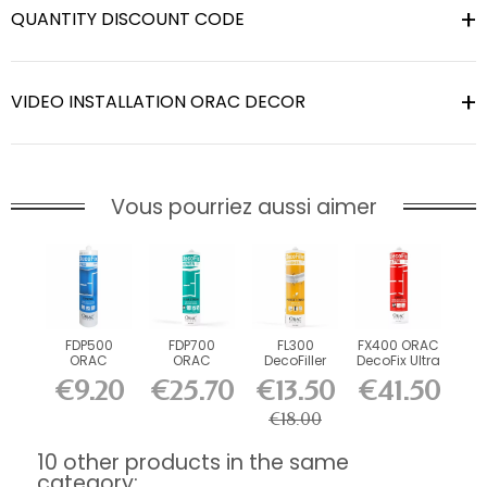
QUANTITY DISCOUNT CODE
VIDEO INSTALLATION ORAC DECOR
Vous pourriez aussi aimer
FDP500
FDP700
FL300
FX400 ORAC
ORAC
ORAC
DecoFiller
DecoFix Ultra
DecoFix Pro
DecoFix
270 ml
€9.20
€25.70
€13.50
€41.50
310 ml
Power 290
ml
€18.00
10 other products in the same
category: