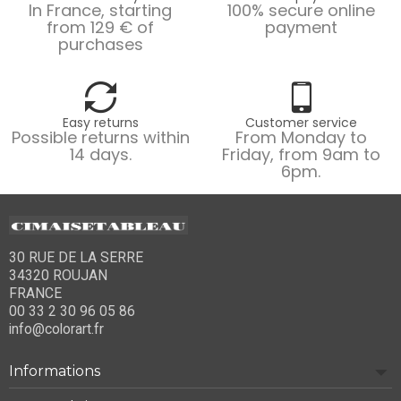
In France, starting
100% secure online
from 129 € of
payment
purchases
Easy returns
Customer service
Possible returns within
From Monday to
14 days.
Friday, from 9am to
6pm.
30 RUE DE LA SERRE
34320 ROUJAN
FRANCE
00 33 2 30 96 05 86
info@colorart.fr
Informations