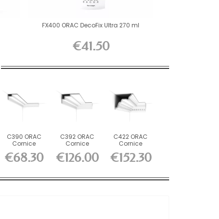
FX400 ORAC DecoFix Ultra 270 ml
€41.50
C390 ORAC
C392 ORAC
C422 ORAC
Cornice
Cornice
Cornice
Purotouch L200
Purotouch L200
Purotouch L200
€68.30
€126.00
€152.30
x H6 x...
x H19 x...
x H16.4 x...