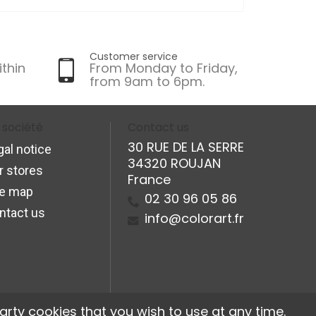
Customer service
ithin
From Monday to Friday,
from 9am to 6pm.
 société
Contact us
30 RUE DE LA SERRE
gal notice
34320 ROUJAN
r stores
France
te map
02 30 96 05 86
ntact us
info@colorart.fr
arty cookies that you wish to use at any time.