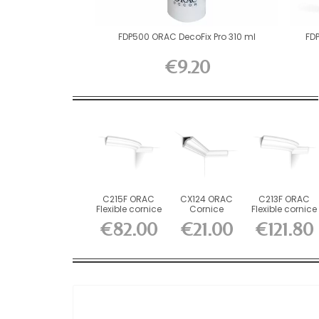
FDP500 ORAC DecoFix Pro 310 ml
FD
€9.20
C215F ORAC
CX124 ORAC
C213F ORAC
Flexible cornice
Cornice
Flexible cornice
Flex L200 x...
Durofoam L200
Flex L200 x H8...
€82.00
€21.00
€121.80
x H4.9 x...