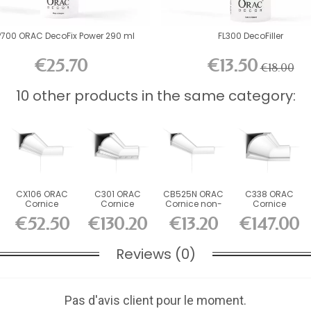
P700 ORAC DecoFix Power 290 ml
FL300 DecoFiller
€25.70
€13.50
€18.00
10 other products in the same category:
CX106 ORAC
C301 ORAC
CB525N ORAC
C338 ORAC
Cornice
Cornice
Cornice non-
Cornice
Durofoam L200
Purotouch L200
primed
Purotouch L200
€52.50
€130.20
€13.20
€147.00
x H11.8 x...
x H17 x...
Durofoam...
x H18.2 x...
Reviews (0)
Pas d'avis client pour le moment.