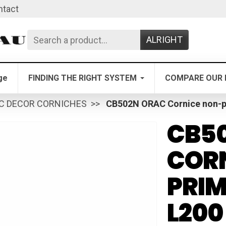
ntact
ALRIGHT
ge
FINDING THE RIGHT SYSTEM
COMPARE OUR 
C DECOR CORNICHES
CB502N ORAC Cornice non-pr
CB5
COR
PRI
L200 