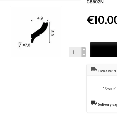
CB502N
€10.0
local_shipping
LIVRAISON
"Share"
local_shipping
Delivery ex