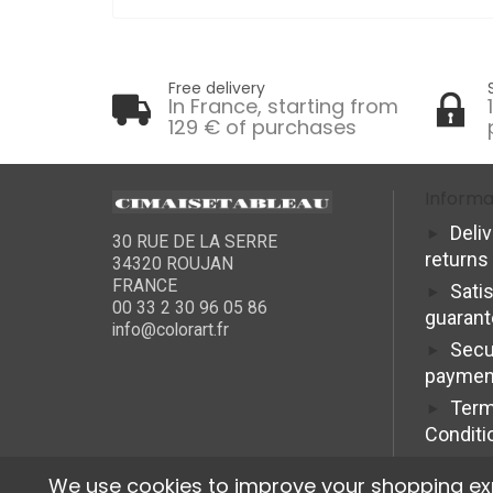
Free delivery
In France, starting from
129 € of purchases
Informa
Deli
30 RUE DE LA SERRE
returns
34320 ROUJAN
FRANCE
Sati
00 33 2 30 96 05 86
guaran
info@colorart.fr
Secu
paymen
Term
Conditi
We use cookies to improve your shopping exper