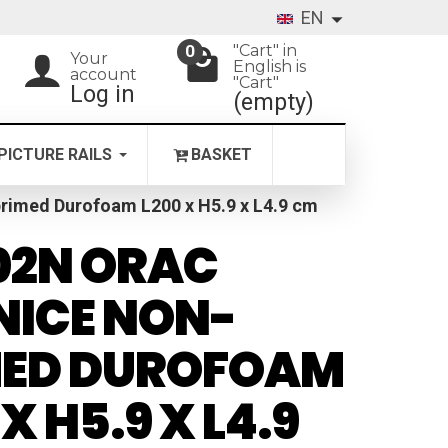
EN
"Cart" in
0
Your
English is
account
"Cart"
Log in
(empty)
PICTURE RAILS
BASKET
imed Durofoam L200 x H5.9 x L4.9 cm
02N ORAC
NICE NON-
MED DUROFOAM
X H5.9 X L4.9