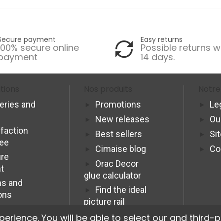
Secure payment
Easy returns
100% secure online
Possible returns w
payment
14 days.
tions
Nos produits
Notre
veries and
Promotions
Le
New releases
Ou
sfaction
Best sellers
Si
tee
Cimaise blog
Co
re
Orac Decor
t
glue calculator
s and
Find the ideal
ons
picture rail
Programme
ience. You will be able to select our and third-p