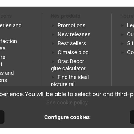
tions
Nos produits
Notre
veries and
Promotions
Le
New releases
Ou
sfaction
Best sellers
Si
tee
Cimaise blog
Co
re
Orac Decor
t
glue calculator
s and
Find the ideal
ons
picture rail
Programme
ience. You will be able to select our and third-p
Affiliation Pro
See cookie policy
Configure cookies
© 2026 Cimaise Tableau. Tous droits réservés.