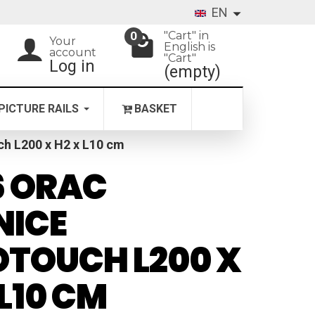
EN
"Cart" in
0
Your
English is
account
"Cart"
Log in
(empty)
PICTURE RAILS
BASKET
h L200 x H2 x L10 cm
6 ORAC
NICE
TOUCH L200 X
 L10 CM