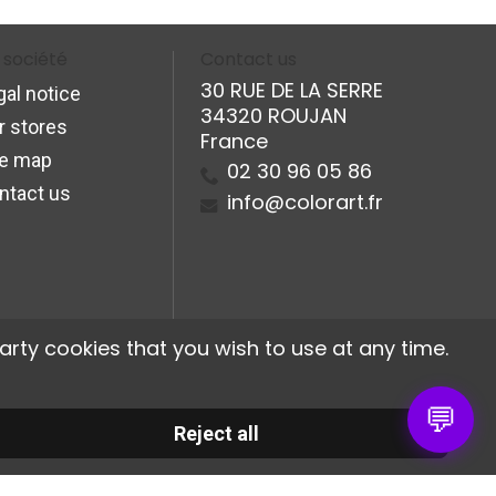
 société
Contact us
30 RUE DE LA SERRE
gal notice
34320 ROUJAN
r stores
France
te map
02 30 96 05 86
ntact us
info@colorart.fr
arty cookies that you wish to use at any time.
💬
Reject all