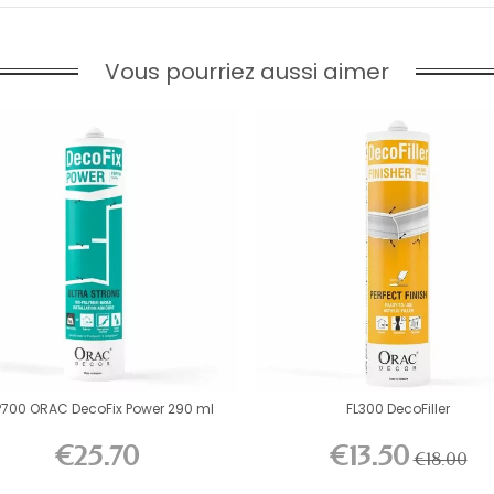
Vous pourriez aussi aimer
P700 ORAC DecoFix Power 290 ml
FL300 DecoFiller
€25.70
€13.50
€18.00