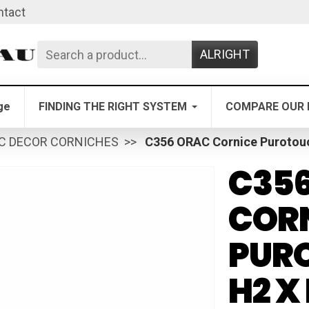
ntact
ALRIGHT
ge
FINDING THE RIGHT SYSTEM
COMPARE OUR 
C DECOR CORNICHES
C356 ORAC Cornice Purotouc
C35
COR
PURO
H2 X