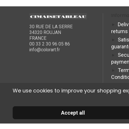
Informa
Deli
30 RUE DE LA SERRE
returns
34320 ROUJAN
FRANCE
Sati
00 33 2 30 96 05 86
guaran
info@colorart.fr
Secu
paymen
Term
Conditi
We use cookies to improve your shopping exper
Accept all