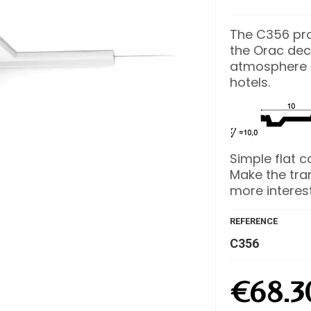
The C356 prof
the Orac dec
atmosphere i
hotels.
Simple flat c
Make the trans
more interes
REFERENCE
C356
€68.3