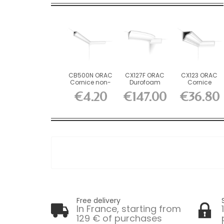
CB500N ORAC
CX127F ORAC
CX123 ORAC
Cornice non-
Durofoam
Cornice
primed
flexible cornice
Durofoam L200
€4.20
€147.00
€36.80
Durofoam...
L200...
x H8 x L8 cm
Free delivery
In France, starting from
129 € of purchases