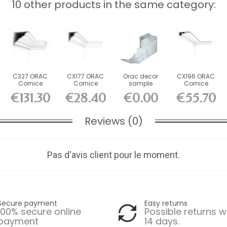
10 other products in the same category:
C327 ORAC
CX177 ORAC
Orac decor
CX196 ORAC
Cornice
Cornice
sample
Cornice
Purotouch L200
Durofoam L200
Durofoam L200
€131.30
€28.40
€0.00
€55.70
x H14.3 x...
x H6 x L7 cm
x H4 x...
Reviews (0)
Pas d'avis client pour le moment.
Secure payment
Easy returns
100% secure online
Possible returns w
payment
14 days.