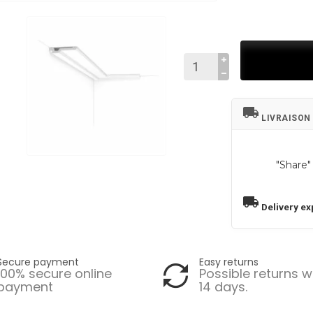
local_shipping
LIVRAISON
"Share"
local_shipping
Delivery ex
Secure payment
Easy returns
100% secure online
Possible returns w
payment
14 days.