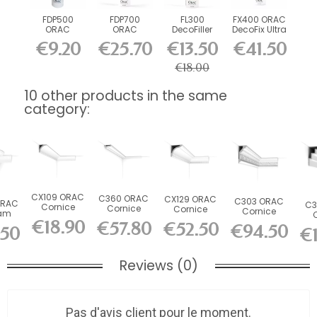
FDP500
FDP700
FL300
FX400 ORAC
ORAC
ORAC
DecoFiller
DecoFix Ultra
DecoFix Pro
DecoFix
270 ml
€9.20
€25.70
€13.50
€41.50
310 ml
Power 290
ml
€18.00
10 other products in the same
category:
CX109 ORAC
C360 ORAC
CX129 ORAC
C303 ORAC
ORAC
C3
Cornice
Cornice
Cornice
Cornice
oam
Durofoam
Purotouch
Durofoam
Purotouch
€18.90
le
€57.80
€52.50
P
€94.50
L200 x
L200 x H2.1
.50
L200 x H9.4
€1
L200 x H14.4
ce
L200
H4.448...
x...
x...
x...
.
Reviews (0)
Pas d'avis client pour le moment.