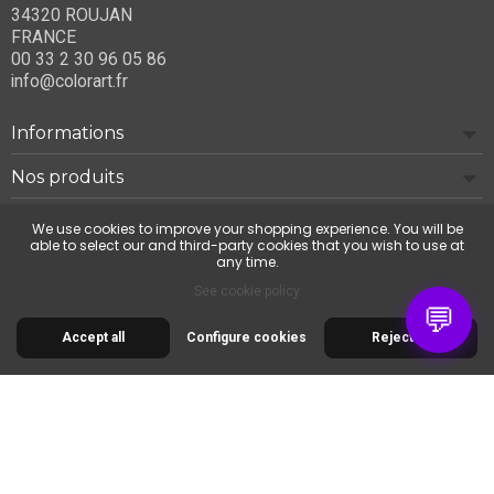
34320 ROUJAN
FRANCE
00 33 2 30 96 05 86
info@colorart.fr
Informations
Nos produits
Notre société
We use cookies to improve your shopping experience. You will be
able to select our and third-party cookies that you wish to use at
any time.
Contact us
See cookie policy
💬
Accept all
Configure cookies
Reject all
© 2026 Cimaise Tableau. Tous droits réservés.