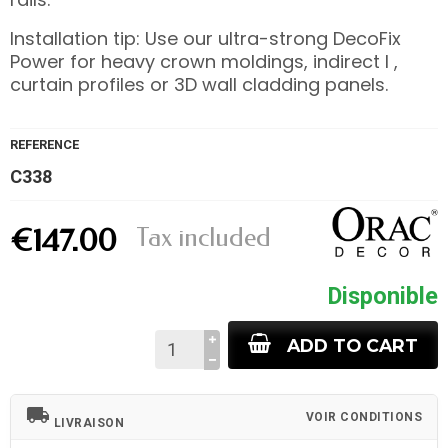
Installation tip: Use our ultra-strong DecoFix
Power for heavy crown moldings, indirect l ,
curtain profiles or 3D wall cladding panels.
REFERENCE
C338
Tax included
€147.00
Disponible
ADD TO CART
local_shipping
VOIR CONDITIONS
LIVRAISON