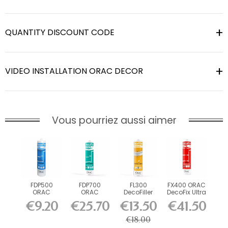
QUANTITY DISCOUNT CODE
VIDEO INSTALLATION ORAC DECOR
Vous pourriez aussi aimer
FDP500
FDP700
FL300
FX400 ORAC
ORAC
ORAC
DecoFiller
DecoFix Ultra
DecoFix Pro
DecoFix
270 ml
€9.20
€25.70
€13.50
€41.50
310 ml
Power 290
ml
€18.00