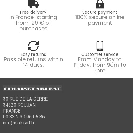
Free delivery
Secure payment
In France, starting
100% secure online
from 129 € of
payment
purchases
Easy returns
Customer service
Possible returns within
From Monday to
14 days.
Friday, from 9am to
6pm.
30 RUE DE LA SERRE
34320 ROUJAN
FRANCE
00 33 2 30 96 05 86
info@colorart.fr