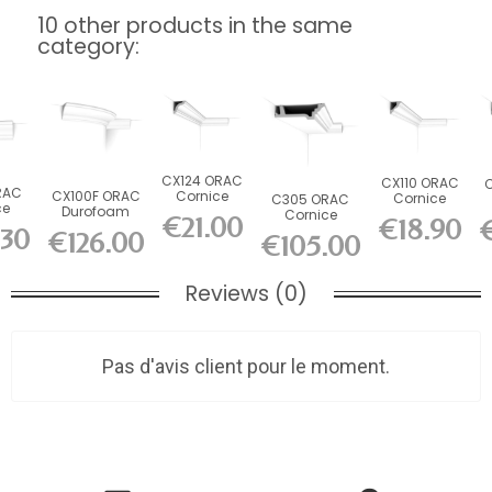
10 other products in the same
category:
CX124 ORAC
CX110 ORAC
RAC
CX100F ORAC
Cornice
Cornice
C305 ORAC
ce
Durofoam
Durofoam
Durofoam
Cornice
€21.00
€18.90
uch
flexible
L200 x H4.9
L200 x H4.5
Purotouch
L
.30
€126.00
€105.00
 x...
cornice L200...
x...
x...
L200 x H4.7 x...
Reviews (0)
Pas d'avis client pour le moment.