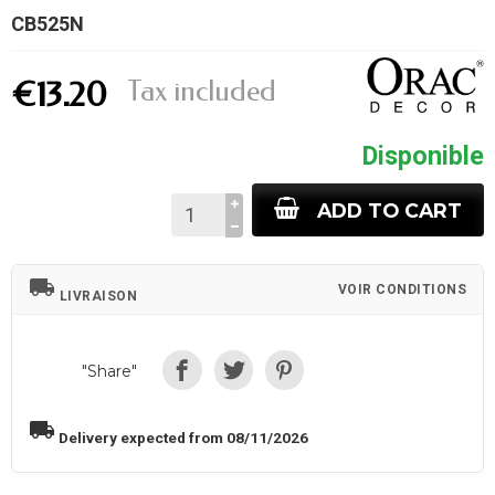
CB525N
Tax included
€13.20
Disponible
ADD TO CART
local_shipping
VOIR CONDITIONS
LIVRAISON
"Share"
local_shipping
Delivery expected from 08/11/2026