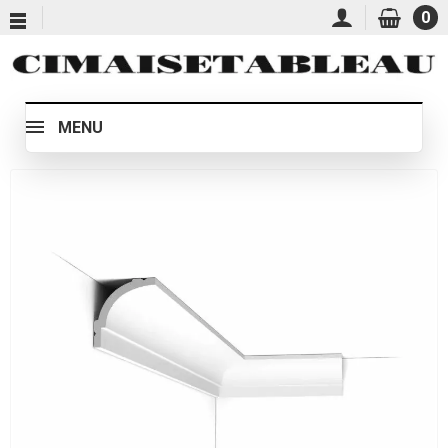
0
MENU