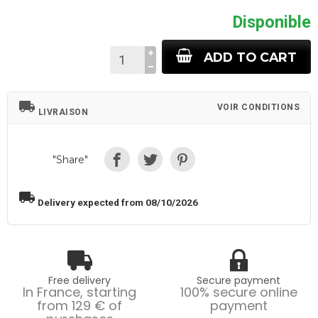
Disponible
ADD TO CART
local_shipping
VOIR CONDITIONS
LIVRAISON
"Share"
local_shipping
Delivery expected from 08/10/2026
Free delivery
Secure payment
In France, starting
100% secure online
from 129 € of
payment