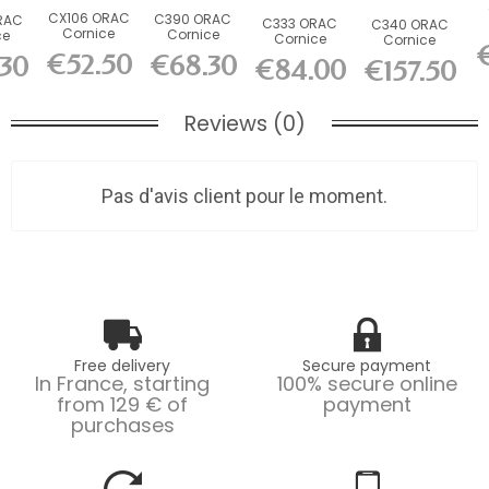
CX106 ORAC
C390 ORAC
RAC
C333 ORAC
C340 ORAC
Cornice
Cornice
ce
Cornice
Cornice
Durofoam
Purotouch
uch
Purotouch
Purotouch
€52.50
€68.30
30
€84.00
€157.50
L200 x H11.8
L200 x H6 x...
1 x...
L200 x H12.2
L200 x H13.5
x...
x...
x...
Du
Reviews (0)
Pas d'avis client pour le moment.
Free delivery
Secure payment
In France, starting
100% secure online
from 129 € of
payment
purchases