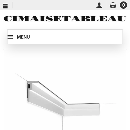
0
MENU