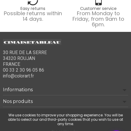
Easy returns
Customer service
Possible returns within
From Monday to
14 days.
Friday, from 9am to
6pm.
30 RUE DE LA SERRE
34320 ROUJAN
FRANCE
00 33 2 30 96 05 86
info@colorart.fr
Informations
Nos produits
Notre société
We use cookies to improve your shopping experience. You will be
able to select our and third-party cookies that you wish to use at
any time.
Contact us