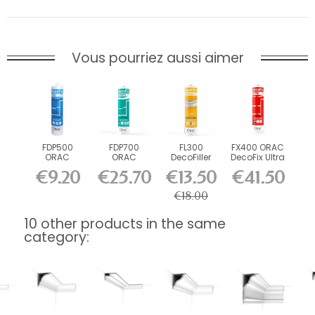
Vous pourriez aussi aimer
FDP500
FDP700
FL300
FX400 ORAC
ORAC
ORAC
DecoFiller
DecoFix Ultra
DecoFix Pro
DecoFix
270 ml
€9.20
€25.70
€13.50
€41.50
310 ml
Power 290
ml
€18.00
10 other products in the same
category: