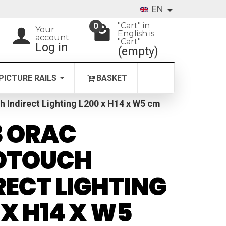
EN
"Cart" in
0
Your
English is
account
"Cart"
Log in
(empty)
PICTURE RAILS
BASKET
 Indirect Lighting L200 x H14 x W5 cm
3 ORAC
OTOUCH
RECT LIGHTING
 X H14 X W5