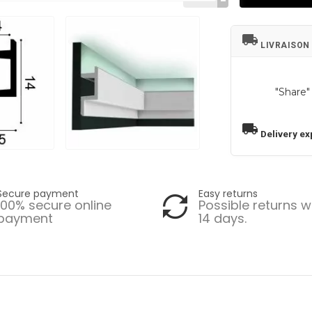
local_shipping
LIVRAISON
"Share"
local_shipping
Delivery ex
Secure payment
Easy returns
100% secure online
Possible returns w
payment
14 days.