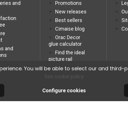
veries and
Promotions
Le
New releases
Ou
sfaction
Best sellers
Si
tee
Cimaise blog
Co
re
Orac Decor
t
glue calculator
s and
Find the ideal
ons
picture rail
Programme
ience. You will be able to select our and third-p
Affiliation Pro
See cookie policy
Configure cookies
© 2026 Cimaise Tableau. Tous droits réservés.