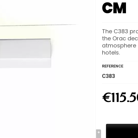
CM
The C383 prof
the Orac dec
atmosphere i
hotels.
REFERENCE
C383
€115.5