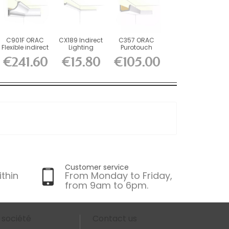
C901F ORAC
CX189 Indirect
C357 ORAC
Flexible indirect
Lighting
Purotouch
lighting Flex...
Durofoam L200
Indirect
€241.60
€15.80
€105.00
x...
Lighting L200...
Customer service
ithin
From Monday to Friday,
from 9am to 6pm.
 société
Contact us