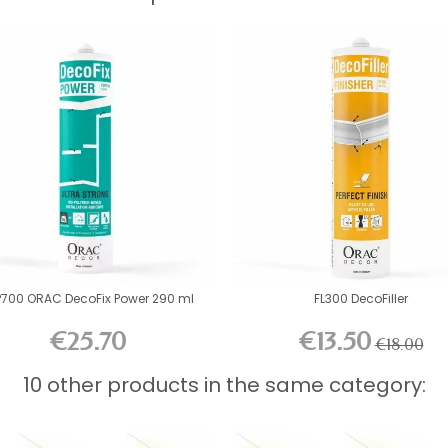
P700 ORAC DecoFix Power 290 ml
FL300 DecoFiller
€25.70
€13.50
€18.00
10 other products in the same category: