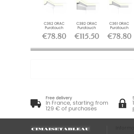
C362 ORAC
C382 ORAC
C361 ORAC
Purotouch
Purotouch
Purotouch
Indirect
Indirect
Indirect
€78.80
€115.50
€78.80
Lighting L200...
Lighting L200...
Lighting L200...
Free delivery
In France, starting from
129 € of purchases
Informa