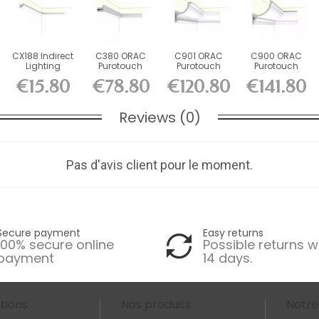
CX188 Indirect
C380 ORAC
C901 ORAC
C900 ORAC
Lighting
Purotouch
Purotouch
Purotouch
Durofoam L200
Indirect
Indirect
Indirect
€15.80
€78.80
€120.80
€141.80
x...
Lighting L200...
Lighting L200...
Lighting L200...
Reviews (0)
Pas d'avis client pour le moment.
Secure payment
Easy returns
100% secure online
Possible returns w
payment
14 days.
tions
Nos produits
Notre