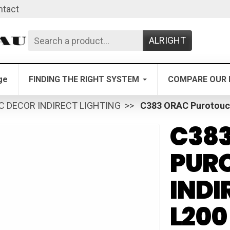
ntact
ALRIGHT
ge
FINDING THE RIGHT SYSTEM
COMPARE OUR 
C DECOR INDIRECT LIGHTING
C383 ORAC Purotouch
C38
PUR
INDI
L200