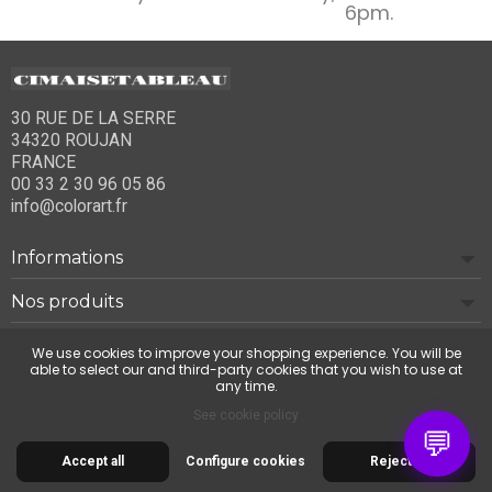
6pm.
30 RUE DE LA SERRE
34320 ROUJAN
FRANCE
00 33 2 30 96 05 86
info@colorart.fr
Informations
Nos produits
Notre société
We use cookies to improve your shopping experience. You will be
able to select our and third-party cookies that you wish to use at
any time.
Contact us
See cookie policy
💬
Accept all
Configure cookies
Reject all
© 2026 Cimaise Tableau. Tous droits réservés.