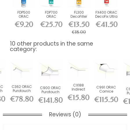
FDP500
FDP700
FL300
FX400 ORAC
ORAC
ORAC
DecoFiller
DecoFix Ultra
DecoFix Pro
DecoFix
270 ml
€9.20
€25.70
€13.50
€41.50
310 ml
Power 290
ml
€18.00
10 other products in the same
category:
CX188
AC
C362 ORAC
C991 ORAC
C900 ORAC
C
Indirect
ch
Purotouch
Cornice
Purotouch
P
Lighting
t
Indirect
Purotouch
€15.80
Indirect
80
€78.80
Durofoam
€115.50
€141.80
g
Lighting
€
L200 x H11 x...
Lighting
Ligh
L200 x...
L200...
L200...
Reviews (0)