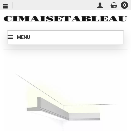
0
MENU