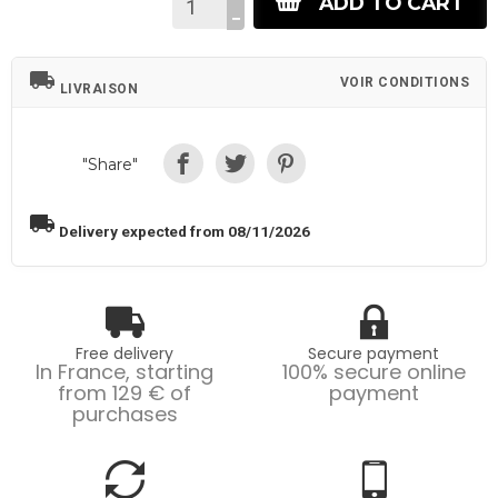
ADD TO CART
local_shipping
VOIR CONDITIONS
LIVRAISON
"Share"
local_shipping
Delivery expected from 08/11/2026
Free delivery
Secure payment
In France, starting
100% secure online
from 129 € of
payment
purchases