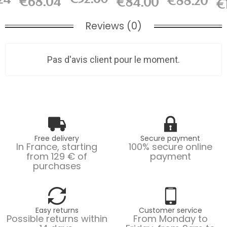
€88.20
€68.04
€84.00
L200 x...
€
L200 x H8...
L200 x...
Reviews (0)
Pas d'avis client pour le moment.
Free delivery
Secure payment
In France, starting
100% secure online
from 129 € of
payment
purchases
Easy returns
Customer service
Possible returns within
From Monday to