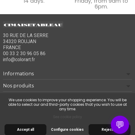
14 days.
Friday, from 9am to
6pm.
30 RUE DE LA SERRE
34320 ROUJAN
FRANCE
00 33 2 30 96 05 86
info@colorart.fr
Informations
Nos produits
Notre société
We use cookies to improve your shopping experience. You will be
able to select our and third-party cookies that you wish to use at
any time.
Contact us
See cookie policy
💬
Accept all
Configure cookies
Reject all
© 2026 Cimaise Tableau. Tous droits réservés.