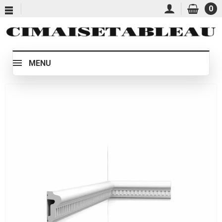
0
MENU