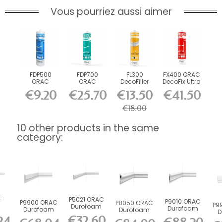
Vous pourriez aussi aimer
FDP500
FDP700
FL300
FX400 ORAC
ORAC
ORAC
DecoFiller
DecoFix Ultra
DecoFix Pro
DecoFix
270 ml
€9.20
€25.70
€13.50
€41.50
310 ml
Power 290
ml
€18.00
10 other products in the same
category:
P5021 ORAC
F
P9010 ORAC
P9900 ORAC
P8050 ORAC
P9
Durofoam
Durofoam
Durofoam
Durofoam
D
Picture Rail
am
Picture Rail
Picture Rail
Picture Rail
€32.60
24
fle
L200 x...
hair