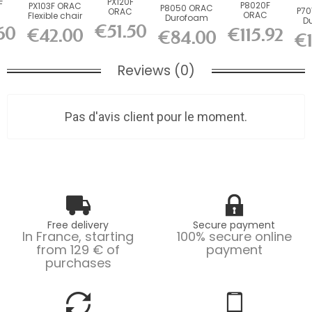
PX120F
F
P8020F
PX103F ORAC
P8050 ORAC
P70
ORAC
C
ORAC
Flexible chair
Durofoam
D
Flexible
hair
Durofoam
rail Flex
€51.50
Picture Rail
60
€115.92
fle
€42.00
chair rail
€84.00
ex
flexible chair
L200...
€1
L200 x...
Flex L200...
.
rail...
Reviews (0)
Pas d'avis client pour le moment.
Free delivery
Secure payment
In France, starting
100% secure online
from 129 € of
payment
purchases