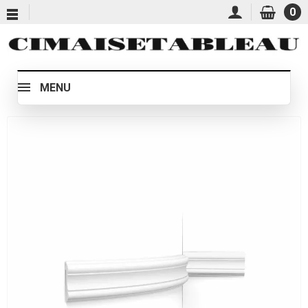
0
MENU