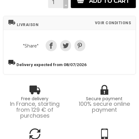
ADD TO CART
local_shipping
VOIR CONDITIONS
LIVRAISON
"Share"
local_shipping
Delivery expected from 08/07/2026
Free delivery
Secure payment
In France, starting
100% secure online
from 129 € of
payment
purchases