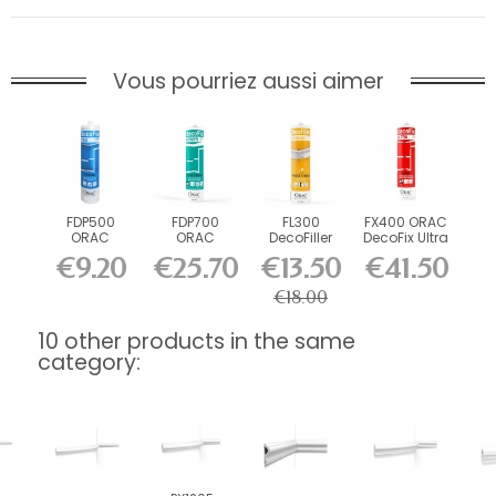
Vous pourriez aussi aimer
FDP500
FDP700
FL300
FX400 ORAC
ORAC
ORAC
DecoFiller
DecoFix Ultra
DecoFix Pro
DecoFix
270 ml
€9.20
€25.70
€13.50
€41.50
310 ml
Power 290
ml
€18.00
10 other products in the same
category: