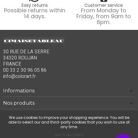
Easy returns
Customer service
Possible returns within
From Monday to
14 days.
Friday, from 9am to
6pm.
30 RUE DE LA SERRE
34320 ROUJAN
FRANCE
00 33 2 30 96 05 86
info@colorart.fr
Informations
Nos produits
Notre société
We use cookies to improve your shopping experience. You will be
able to select our and third-party cookies that you wish to use at
any time.
Contact us
See cookie policy